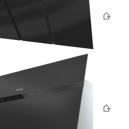
mu un skārienvadību vienkāršai lietošanai.
efektivitātes etiķete
riekšpusi un intuitīvo “SmartControl” vadību