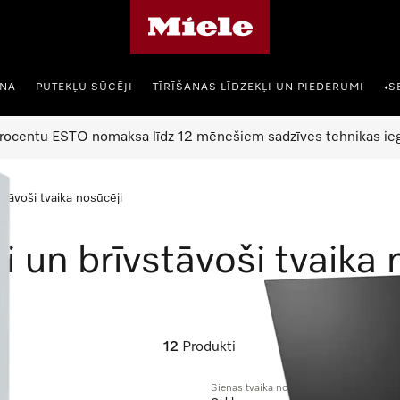
Miele mājas lapa
ANA
PUTEKĻU SŪCĒJI
TĪRĪŠANAS LĪDZEKĻI UN PIEDERUMI
S
•
rocentu ESTO nomaksa līdz 12 mēnešiem sadzīves tehnikas ieg
stāvoši tvaika nosūcēji
i un brīvstāvoši tvaika 
12
Produkti
Sienas tvaika nosūcējs