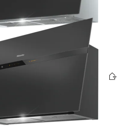
efektivitātes etiķete
riekšpusi un intuitīvo “SmartControl” vadību
efektivitātes etiķete