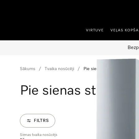
iet uz saturu
VIRTUVE
VEĻAS KOPŠ
Bezp
Sākums
Tvaika nosūcēji
Pie sienas stiprināmi un brīv
Pie sienas stiprinām
FILTRS
Sienas tvaika nosūcējs