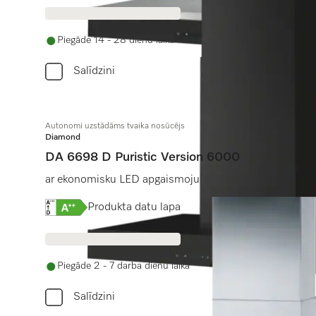
Piegāde 14 - 28 dienu laikā
Salīdzini
Autonomi uzstādāms tvaika nosūcējs
Diamond
DA 6698 D Puristic Version 6000
ar ekonomisku LED apgaismojumu un skārienvadību vien
Online Label Flag, Energoefektivitātes etiķete
Produkta datu lapa
Piegāde 2 - 7 darba dienu laikā
Salīdzini