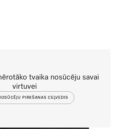
mērotāko tvaika nosūcēju savai
virtuvei
NOSŪCĒJU PIRKŠANAS CEĻVEDIS