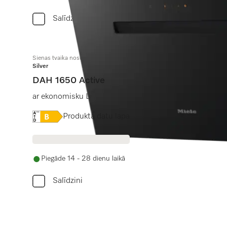
Salīdzini
Sienas tvaika nosūcējs
Silver
DAH 1650 Active
ar ekonomisku LED apgaismojumu un elegantu skārien
Online Label Flag, Energoefektivitātes etiķete
Produkta datu lapa
Piegāde 14 - 28 dienu laikā
Salīdzini