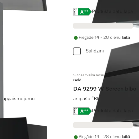
Online Label Flag, Energo
Produkta datu lapa
Piegāde 14 - 28 dienu laikā
Salīdzini
Sienas tvaika nosūcējs
Gold
DA 9299 W Screen blbo
LED apgaismojumu
ar īpašo “Blackboard” stikla p
Online Label Flag, Energo
Produkta datu lapa
Piegāde 14 - 28 dienu laikā