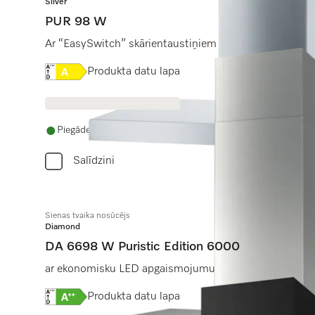
Silver
PUR 98 W
Ar “EasySwitch” skārientaustiņiem ērtai vadībai un 
Online Label Flag, Energoefektivitātes etiķete
Produkta datu lapa
Piegāde 14 - 28 dienu laikā
Salīdzini
Sienas tvaika nosūcējs
Diamond
DA 6698 W Puristic Edition 6000
ar ekonomisku LED apgaismojumu un skārienvadību vien
Online Label Flag, Energoefektivitātes etiķete
Produkta datu lapa