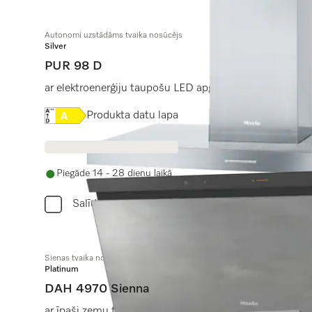
Autonomi uzstādāms tvaika nosūcējs
Silver
PUR 98 D
ar elektroenerģiju taupošu LED apgaismojumu un tausti
Online Label Flag, Energoefektivitātes etiķete
Produkta datu lapa
Piegāde 14 - 28 dienu laikā
Salīdzini
Sienas tvaika nosūcējs
Platinum
DAH 4970 Sienna
ar īpaši zemu trokšņa līmeni un dizaina virsmu betona 