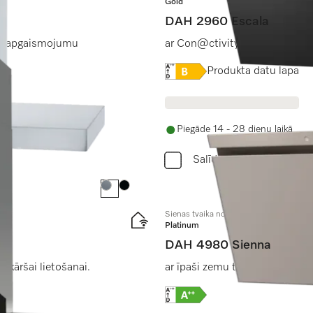
Gold
DAH 2960 Escala
LED apgaismojumu
ar Con@ctivity un viedu skārie
Online Label Flag, Energo
Produkta datu lapa
Piegāde 14 - 28 dienu laikā
Salīdzini
Krāsa:
Krāsa:
Sienas tvaika nosūcējs
Platinum
DAH 4980 Sienna
kāršai lietošanai.
ar īpaši zemu trokšņa līmeni u
Online Label Flag, Energo