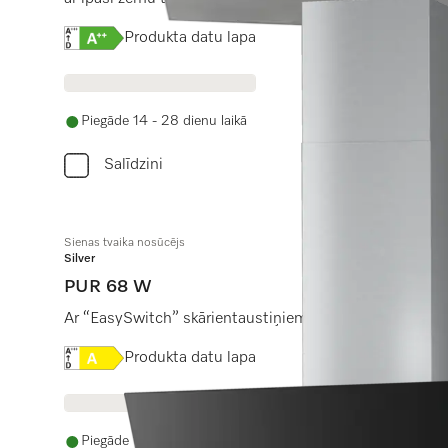
Online Label Flag, Energoefektivitātes etiķete
Produkta datu lapa
Piegāde 14 - 28 dienu laikā
Salīdzini
Sienas tvaika nosūcējs
Silver
PUR 68 W
Ar “EasySwitch” skārientaustiņiem ērtai vadībai un 
Online Label Flag, Energoefektivitātes etiķete
Produkta datu lapa
Piegāde 14 - 28 dienu laikā