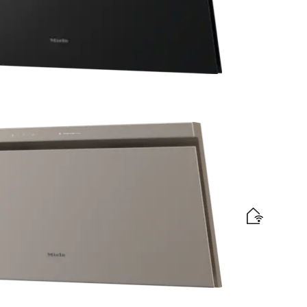
nvadību ērtai vadībai
efektivitātes etiķete
n elegantu pērļu bēšu stikla paneli
efektivitātes etiķete