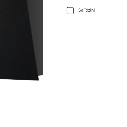
Salīdzini
vadību