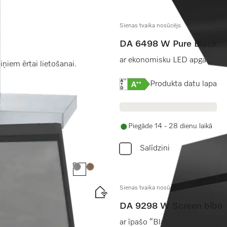
Sienas tvaika nosūcējs
DA 6498 W Pure Black
ar ekonomisku LED apgaismoju
ņiem ērtai lietošanai.
Online Label Flag, Energo
Produkta datu lapa
Piegāde 14 - 28 dienu laikā
Salīdzini
Krāsa:
Krāsa:
Sienas tvaika nosūcējs
DA 9298 W Screen blbo
ar īpašo “Blackboard” stikla p
krāsā