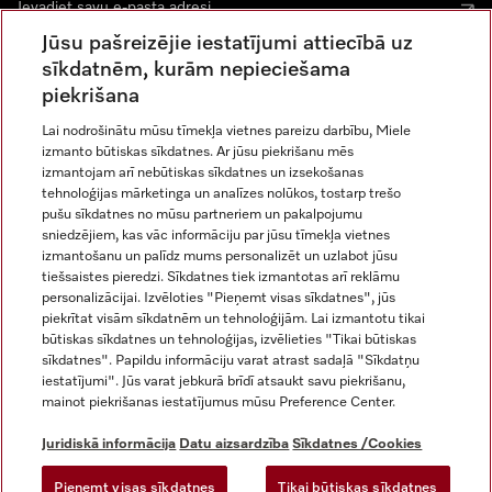
Jūsu pašreizējie iestatījumi attiecībā uz
sīkdatnēm, kurām nepieciešama
piekrišana
Lai nodrošinātu mūsu tīmekļa vietnes pareizu darbību, Miele
izmanto būtiskas sīkdatnes. Ar jūsu piekrišanu mēs
Miele vietnē Instagram
Miele vietnē Facebook
Miele vietnē Youtube
izmantojam arī nebūtiskas sīkdatnes un izsekošanas
tehnoloģijas mārketinga un analīzes nolūkos, tostarp trešo
pušu sīkdatnes no mūsu partneriem un pakalpojumu
sniedzējiem, kas vāc informāciju par jūsu tīmekļa vietnes
izmantošanu un palīdz mums personalizēt un uzlabot jūsu
tiešsaistes pieredzi. Sīkdatnes tiek izmantotas arī reklāmu
Juridiskā informācija
personalizācijai. Izvēloties "Pieņemt visas sīkdatnes", jūs
piekrītat visām sīkdatnēm un tehnoloģijām. Lai izmantotu tikai
Vispārējie darījumu noteikumi
būtiskas sīkdatnes un tehnoloģijas, izvēlieties "Tikai būtiskas
Datu aizsardzība
sīkdatnes". Papildu informāciju varat atrast sadaļā "Sīkdatņu
Lietošanas noteikumi
iestatījumi". Jūs varat jebkurā brīdī atsaukt savu piekrišanu,
mainot piekrišanas iestatījumus mūsu Preference Center.
Miele paziņojums par pieejamību
Digitālo pakalpojumu likums
Juridiskā informācija
Datu aizsardzība
Sīkdatnes /Cookies
Atteikuma veidlapa
Pieņemt visas sīkdatnes
Tikai būtiskas sīkdatnes