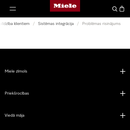
Miele mājas lapa
iet uz saturu
Meklēšan
Preču 
alīdzība klientiem
/
Sistēmas integrācija
/
Problēmas risinājums
Miele zīmols
Priekšrocības
Viedā māja