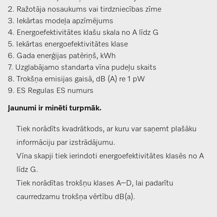
2. Ražotāja nosaukums vai tirdzniecības zīme
3. Iekārtas modeļa apzīmējums
4. Energoefektivitātes klašu skala no A līdz G
5. Iekārtas energoefektivitātes klase
6. Gada enerģijas patēriņš, kWh
7. Uzglabājamo standarta vīna pudeļu skaits
8. Trokšņa emisijas gaisā, dB (A) re 1 pW
9. ES Regulas ES numurs
Jaunumi ir minēti turpmāk.
Tiek norādīts kvadrātkods, ar kuru var saņemt plašāku
informāciju par izstrādājumu.
Vīna skapji tiek ierindoti energoefektivitātes klasēs no A
līdz G.
Tiek norādītas trokšņu klases A–D, lai padarītu
caurredzamu trokšņa vērtību dB(a).