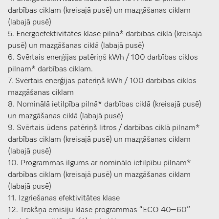
darbības ciklam (kreisajā pusē) un mazgāšanas ciklam
(labajā pusē)
5. Energoefektivitātes klase pilnā* darbības ciklā (kreisajā
pusē) un mazgāšanas ciklā (labajā pusē)
6. Svērtais enerģijas patēriņš kWh / 100 darbības ciklos
pilnam* darbības ciklam.
7. Svērtais enerģijas patēriņš kWh / 100 darbības ciklos
mazgāšanas ciklam
8. Nominālā ietilpība pilnā* darbības ciklā (kreisajā pusē)
un mazgāšanas ciklā (labajā pusē)
9. Svērtais ūdens patēriņš litros / darbības ciklā pilnam*
darbības ciklam (kreisajā pusē) un mazgāšanas ciklam
(labajā pusē)
10. Programmas ilgums ar nominālo ietilpību pilnam*
darbības ciklam (kreisajā pusē) un mazgāšanas ciklam
(labajā pusē)
11. Izgriešanas efektivitātes klase
12. Trokšņa emisiju klase programmas “ECO 40–60”