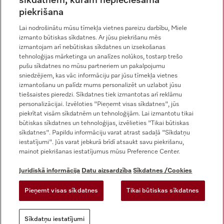
sīkdatnēm, kurām nepieciešama
piekrišana
Miele vietnē Instagram
Miele vietnē Facebook
Miele vietnē Youtube
Lai nodrošinātu mūsu tīmekļa vietnes pareizu darbību, Miele
izmanto būtiskas sīkdatnes. Ar jūsu piekrišanu mēs
izmantojam arī nebūtiskas sīkdatnes un izsekošanas
tehnoloģijas mārketinga un analīzes nolūkos, tostarp trešo
pušu sīkdatnes no mūsu partneriem un pakalpojumu
sniedzējiem, kas vāc informāciju par jūsu tīmekļa vietnes
izmantošanu un palīdz mums personalizēt un uzlabot jūsu
tiešsaistes pieredzi. Sīkdatnes tiek izmantotas arī reklāmu
Juridiskā informācija
personalizācijai. Izvēloties "Pieņemt visas sīkdatnes", jūs
piekrītat visām sīkdatnēm un tehnoloģijām. Lai izmantotu tikai
Vispārējie darījumu noteikumi
būtiskas sīkdatnes un tehnoloģijas, izvēlieties "Tikai būtiskas
Datu aizsardzība
sīkdatnes". Papildu informāciju varat atrast sadaļā "Sīkdatņu
iestatījumi". Jūs varat jebkurā brīdī atsaukt savu piekrišanu,
Lietošanas noteikumi
mainot piekrišanas iestatījumus mūsu Preference Center.
Miele paziņojums par pieejamību
Digitālo pakalpojumu likums
Juridiskā informācija
Datu aizsardzība
Sīkdatnes /Cookies
Atteikuma veidlapa
Pieņemt visas sīkdatnes
Tikai būtiskas sīkdatnes
Sīkdatņu iestatījumi
Sīkdatņu iestatījumi