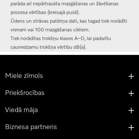
parāda arī nepārtraukta mazgāšanas un žāvēšanas
procesa vērtības (kreisajā pusē).
Ūdens un strāvas patēriņa dati, kas tagad tiek norādīti
vienam vai 100 mazgāšanas cikliem.
Tiek norādītas trokšņu klases A–D, lai padarītu
caurredzamu trokšņa vērtību dB(a).
Miele zīmols
Priekšrocības
Viedā māja
Biznesa partneris