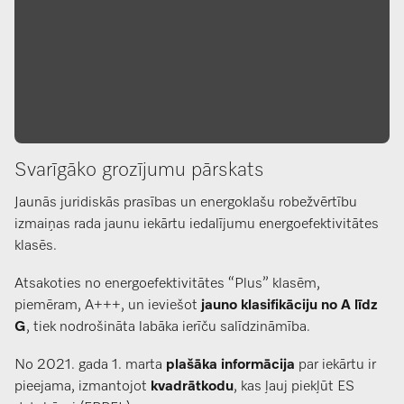
Svarīgāko grozījumu pārskats
Jaunās juridiskās prasības un energoklašu robežvērtību
izmaiņas rada jaunu iekārtu iedalījumu energoefektivitātes
klasēs.
Atsakoties no energoefektivitātes “Plus” klasēm,
piemēram, A+++, un ieviešot
jauno klasifikāciju no A līdz
G
, tiek nodrošināta labāka ierīču salīdzināmība.
No 2021. gada 1. marta
plašāka informācija
par iekārtu ir
pieejama, izmantojot
kvadrātkodu
, kas ļauj piekļūt ES