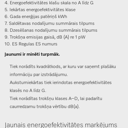
4. Energoefektivitātes klašu skala no A līdz G
5. Iekārtas energoefektivitātes klase
6. Gada enerģijas patēriņš kWh
7. Saldētavas nodalījumu summārais tilpums
8. Dzesēšanas nodalījumu summārais tilpums
9. Trokšņa emisijas gaisā, dB (A) re 1 pW
10. ES Regulas ES numurs
Jaunumi ir minēti turpmāk.
Tiek norādīts kvadrātkods, ar kuru var saņemt plašāku
informāciju par izstrādājumu.
Aukstumiekārtas tiek ierindotas energoefektivitātes
klasēs no A līdz G.
Tiek norādītas trokšņu klases A–D, lai padarītu
caurredzamu trokšņa vērtību dB(a).
Jaunais energoefektivitātes marķējums