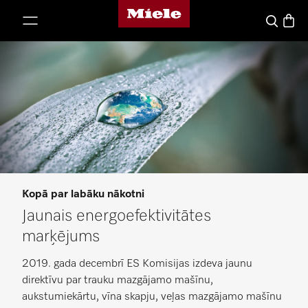
Miele mājas lapa
iet uz saturu
Preču 
Meklēšana
Kopā par labāku nākotni
Jaunais energoefektivitātes
marķējums
2019. gada decembrī ES Komisijas izdeva jaunu
direktīvu par trauku mazgājamo mašīnu,
aukstumiekārtu, vīna skapju, veļas mazgājamo mašīnu