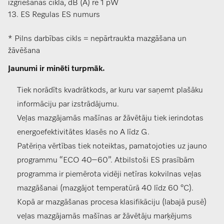
izgriešanas ciklā, dB (A) re 1 pW
13. ES Regulas ES numurs
* Pilns darbības cikls = nepārtraukta mazgāšana un
žāvēšana
Jaunumi ir minēti turpmāk.
Tiek norādīts kvadrātkods, ar kuru var saņemt plašāku
informāciju par izstrādājumu.
Veļas mazgājamās mašīnas ar žāvētāju tiek ierindotas
energoefektivitātes klasēs no A līdz G.
Patēriņa vērtības tiek noteiktas, pamatojoties uz jauno
programmu “ECO 40–60”. Atbilstoši ES prasībām
programma ir piemērota vidēji netīras kokvilnas veļas
mazgāšanai (mazgājot temperatūrā 40 līdz 60 °C).
Kopā ar mazgāšanas procesa klasifikāciju (labajā pusē)
veļas mazgājamās mašīnas ar žāvētāju marķējums