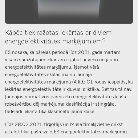
Kāpēc tiek ražotas iekārtas ar diviem
energoefektivitātes marķējumiem?
ES nosaka, ka pārejas periodā līdz 2021. gada martam
visām saražotajām iekārtām ir jābūt ar veco un jauno
energoefektivitātes marķējumu. Ņemot vērā
energoefektivitātes skalas maiņu jaunajā
energoefektivitātes marķējumā (A līdz G), rodas iespaids, ka
iekārtas energoefektivitāte ir kļuvusi sliktāka. Bet tas tā nav.
Jaunajos normatīvos paredzēto energoefektivitātes klašu
robežvērtību dēļ marķējuma klasifikācija ir stingrāka,
tādējādi iekārta tika klasificēta jaunā klasē.
Līdz 28.02.2021. tirgotājs un Miele tīmekļvietne drīkst
attēlot tikai pašreizējo ES energoefektivitātes marķējumu.