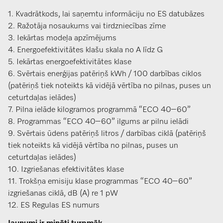
1. Kvadrātkods, lai saņemtu informāciju no ES datubāzes
2. Ražotāja nosaukums vai tirdzniecības zīme
3. Iekārtas modeļa apzīmējums
4. Energoefektivitātes klašu skala no A līdz G
5. Iekārtas energoefektivitātes klase
6. Svērtais enerģijas patēriņš kWh / 100 darbības ciklos
(patēriņš tiek noteikts kā vidējā vērtība no pilnas, puses un
ceturtdaļas ielādes)
7. Pilna ielāde kilogramos programmā “ECO 40–60”
8. Programmas “ECO 40–60” ilgums ar pilnu ielādi
9. Svērtais ūdens patēriņš litros / darbības ciklā (patēriņš
tiek noteikts kā vidējā vērtība no pilnas, puses un
ceturtdaļas ielādes)
10. Izgriešanas efektivitātes klase
11. Trokšņa emisiju klase programmas “ECO 40–60”
izgriešanas ciklā, dB (A) re 1 pW
12. ES Regulas ES numurs