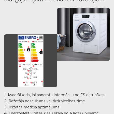
1. Kvadrātkods, lai saņemtu informāciju no ES datubāzes
2. Ražotāja nosaukums vai tirdzniecības zīme
3. Iekārtas modeļa apzīmējums
4. Energoefektivitātes klašu skala no A līdz G pilnam*