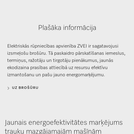
Plašāka informācija
Elektriskās rūpniecības apvienība ZVEI ir sagatavojusi
izsmeļošu brošūru. Tā paskaidro pārskatīšanas iemeslus,
termiņus, ražotāju un tirgotāju pienākumus, jaunās
ekodizaina prasības attiecībā uz resursu efektīvu
izmantošanu un pašu jauno energomarķējumu.
UZ BROŠŪRU
Jaunais energoefektivitātes marķējums
trauku mazgājamajām mašīnām