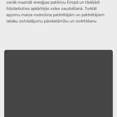
vairāk mazināt enerģijas patēriņu Eiropā un tādējādi
līdzdarboties apkārtējās vides saudzēšanā. Turklāt
apjomu maiņa nodrošina patērētājām un patērētājiem
labāku izstrādājumu pārskatāmību un izvērtēšanu.