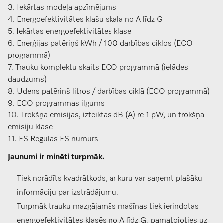
3. Iekārtas modeļa apzīmējums
4. Energoefektivitātes klašu skala no A līdz G
5. Iekārtas energoefektivitātes klase
6. Enerģijas patēriņš kWh / 100 darbības ciklos (ECO
programmā)
7. Trauku komplektu skaits ECO programmā (ielādes
daudzums)
8. Ūdens patēriņš litros / darbības ciklā (ECO programmā)
9. ECO programmas ilgums
10. Trokšņa emisijas, izteiktas dB (A) re 1 pW, un trokšņa
emisiju klase
11. ES Regulas ES numurs
Jaunumi ir minēti turpmāk.
Tiek norādīts kvadrātkods, ar kuru var saņemt plašāku
informāciju par izstrādājumu.
Turpmāk trauku mazgājamās mašīnas tiek ierindotas
energoefektivitātes klasēs no A līdz G, pamatojoties uz