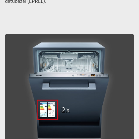
datubāzei (EPREL).