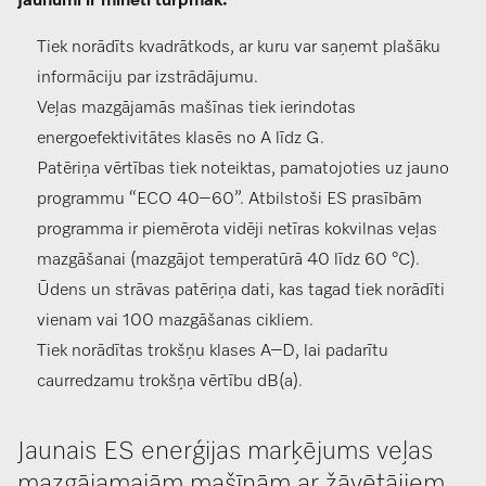
Jaunumi ir minēti turpmāk.
Tiek norādīts kvadrātkods, ar kuru var saņemt plašāku
informāciju par izstrādājumu.
Veļas mazgājamās mašīnas tiek ierindotas
energoefektivitātes klasēs no A līdz G.
Patēriņa vērtības tiek noteiktas, pamatojoties uz jauno
programmu “ECO 40–60”. Atbilstoši ES prasībām
programma ir piemērota vidēji netīras kokvilnas veļas
mazgāšanai (mazgājot temperatūrā 40 līdz 60 °C).
Ūdens un strāvas patēriņa dati, kas tagad tiek norādīti
vienam vai 100 mazgāšanas cikliem.
Tiek norādītas trokšņu klases A–D, lai padarītu
caurredzamu trokšņa vērtību dB(a).
Jaunais ES enerģijas marķējums veļas
mazgājamajām mašīnām ar žāvētājiem