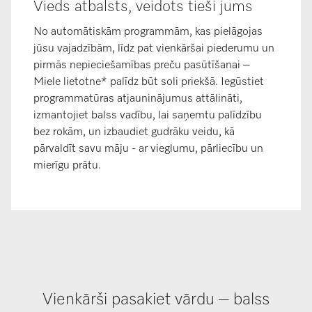
Vieds atbalsts, veidots tieši jums
No automātiskām programmām, kas pielāgojas
jūsu vajadzībām, līdz pat vienkāršai piederumu un
pirmās nepieciešamības preču pasūtīšanai –
Miele lietotne* palīdz būt soli priekšā. Iegūstiet
programmatūras atjauninājumus attālināti,
izmantojiet balss vadību, lai saņemtu palīdzību
bez rokām, un izbaudiet gudrāku veidu, kā
pārvaldīt savu māju - ar vieglumu, pārliecību un
mierīgu prātu.
Vienkārši pasakiet vārdu – balss