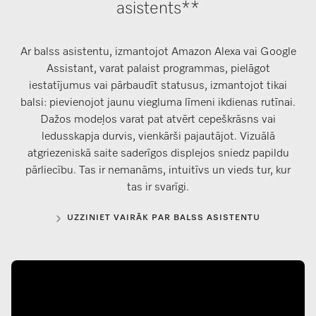
asistents**
Ar balss asistentu, izmantojot Amazon Alexa vai Google
Assistant, varat palaist programmas, pielāgot
iestatījumus vai pārbaudīt statusus, izmantojot tikai
balsi: pievienojot jaunu viegluma līmeni ikdienas rutīnai.
Dažos modeļos varat pat atvērt cepeškrāsns vai
ledusskapja durvis, vienkārši pajautājot. Vizuālā
atgriezeniskā saite saderīgos displejos sniedz papildu
pārliecību. Tas ir nemanāms, intuitīvs un vieds tur, kur
tas ir svarīgi.
UZZINIET VAIRĀK PAR BALSS ASISTENTU