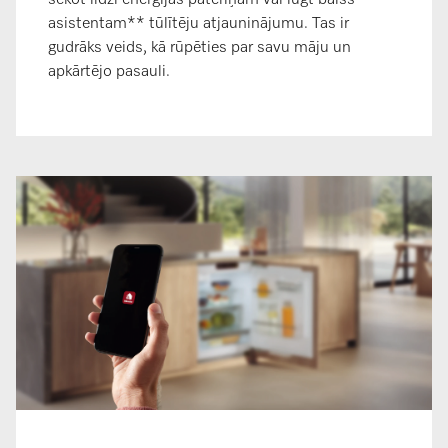
sekot līdzi enerģijas patēriņam vai lūgt balss
asistentam** tūlītēju atjauninājumu. Tas ir
gudrāks veids, kā rūpēties par savu māju un
apkārtējo pasauli.