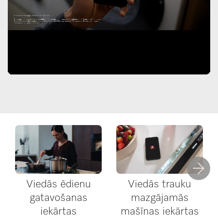
Viedās ēdienu
Viedās trauku
gatavošanas
mazgājamās
iekārtas
mašīnas iekārtas