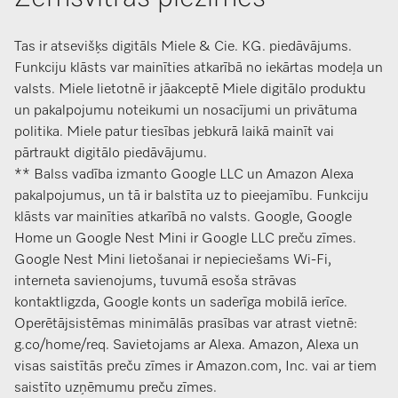
Tas ir atsevišķs digitāls Miele & Cie. KG. piedāvājums.
Funkciju klāsts var mainīties atkarībā no iekārtas modeļa un
valsts. Miele lietotnē ir jāakceptē Miele digitālo produktu
un pakalpojumu noteikumi un nosacījumi un privātuma
politika. Miele patur tiesības jebkurā laikā mainīt vai
pārtraukt digitālo piedāvājumu.
** Balss vadība izmanto Google LLC un Amazon Alexa
pakalpojumus, un tā ir balstīta uz to pieejamību. Funkciju
klāsts var mainīties atkarībā no valsts. Google, Google
Home un Google Nest Mini ir Google LLC preču zīmes.
Google Nest Mini lietošanai ir nepieciešams Wi-Fi,
interneta savienojums, tuvumā esoša strāvas
kontaktligzda, Google konts un saderīga mobilā ierīce.
Operētājsistēmas minimālās prasības var atrast vietnē:
g.co/home/req. Savietojams ar Alexa. Amazon, Alexa un
visas saistītās preču zīmes ir Amazon.com, Inc. vai ar tiem
saistīto uzņēmumu preču zīmes.