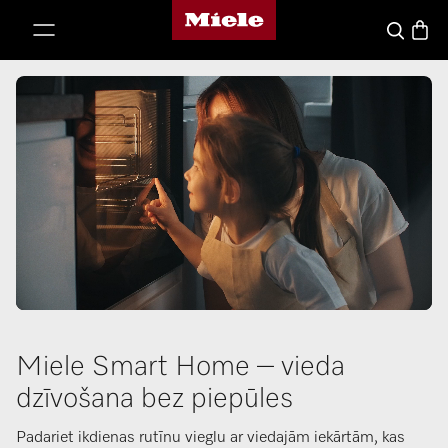
Miele mājas lapa
iet uz saturu
Preču 
Meklēšana
Miele Smart Home – vieda
dzīvošana bez piepūles
Padariet ikdienas rutīnu vieglu ar viedajām iekārtām, kas