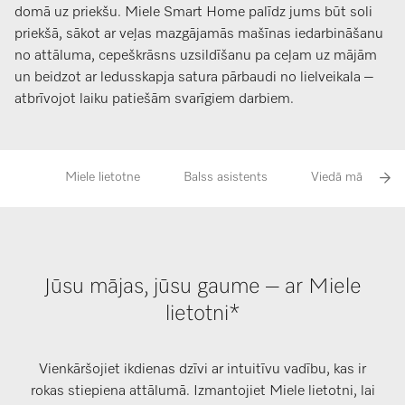
domā uz priekšu. Miele Smart Home palīdz jums būt soli
priekšā, sākot ar veļas mazgājamās mašīnas iedarbināšanu
no attāluma, cepeškrāsns uzsildīšanu pa ceļam uz mājām
un beidzot ar ledusskapja satura pārbaudi no lielveikala –
atbrīvojot laiku patiešām svarīgiem darbiem.
Miele lietotne
Balss asistents
Viedā mājokļa int
Jūsu mājas, jūsu gaume – ar Miele
lietotni*
Vienkāršojiet ikdienas dzīvi ar intuitīvu vadību, kas ir
rokas stiepiena attālumā. Izmantojiet Miele lietotni, lai