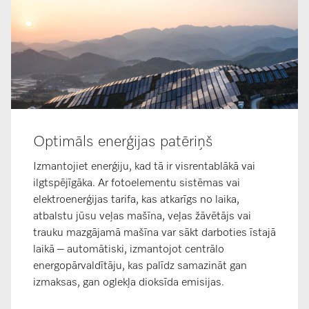
Optimāls enerģijas patēriņš
Izmantojiet enerģiju, kad tā ir visrentablākā vai
ilgtspējīgāka. Ar fotoelementu sistēmas vai
elektroenerģijas tarifa, kas atkarīgs no laika,
atbalstu jūsu veļas mašīna, veļas žāvētājs vai
trauku mazgājamā mašīna var sākt darboties īstajā
laikā – automātiski, izmantojot centrālo
energopārvaldītāju, kas palīdz samazināt gan
izmaksas, gan oglekļa dioksīda emisijas.