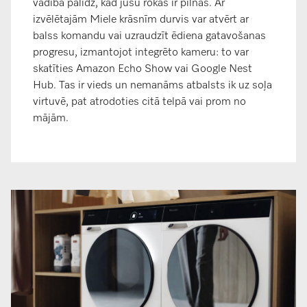
vadība palīdz, kad jūsu rokas ir pilnas. Ar
izvēlētajām Miele krāsnīm durvis var atvērt ar
balss komandu vai uzraudzīt ēdiena gatavošanas
progresu, izmantojot integrēto kameru: to var
skatīties Amazon Echo Show vai Google Nest
Hub. Tas ir vieds un nemanāms atbalsts ik uz soļa
virtuvē, pat atrodoties citā telpā vai prom no
mājām.