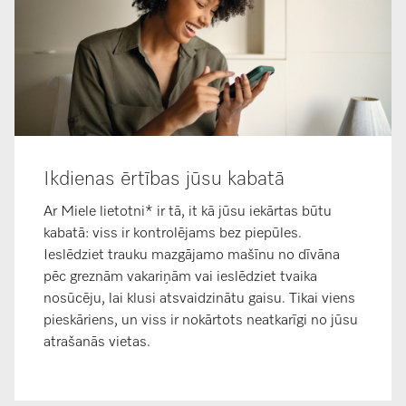
Ikdienas ērtības jūsu kabatā
Ar Miele lietotni* ir tā, it kā jūsu iekārtas būtu
kabatā: viss ir kontrolējams bez piepūles.
Ieslēdziet trauku mazgājamo mašīnu no dīvāna
pēc greznām vakariņām vai ieslēdziet tvaika
nosūcēju, lai klusi atsvaidzinātu gaisu. Tikai viens
pieskāriens, un viss ir nokārtots neatkarīgi no jūsu
atrašanās vietas.