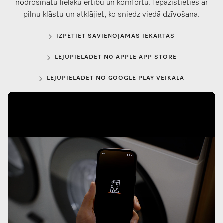
nodrošinātu lielāku ērtību un komfortu. Iepazīstieties ar
pilnu klāstu un atklājiet, ko sniedz viedā dzīvošana.
IZPĒTIET SAVIENOJAMĀS IEKĀRTAS
LEJUPIELĀDĒT NO APPLE APP STORE
LEJUPIELĀDĒT NO GOOGLE PLAY VEIKALA