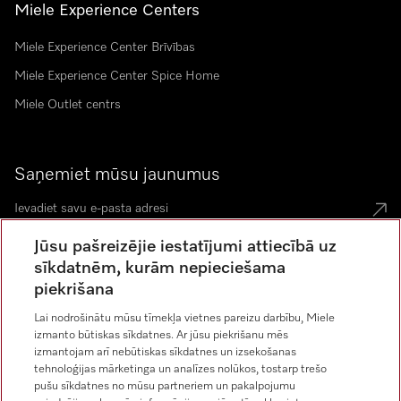
Miele Experience Centers
Miele Experience Center Brīvības
Miele Experience Center Spice Home
Miele Outlet centrs
Saņemiet mūsu jaunumus
Jūsu pašreizējie iestatījumi attiecībā uz
sīkdatnēm, kurām nepieciešama
piekrišana
Miele vietnē Instagram
Miele vietnē Facebook
Miele vietnē Youtube
Lai nodrošinātu mūsu tīmekļa vietnes pareizu darbību, Miele
izmanto būtiskas sīkdatnes. Ar jūsu piekrišanu mēs
izmantojam arī nebūtiskas sīkdatnes un izsekošanas
tehnoloģijas mārketinga un analīzes nolūkos, tostarp trešo
pušu sīkdatnes no mūsu partneriem un pakalpojumu