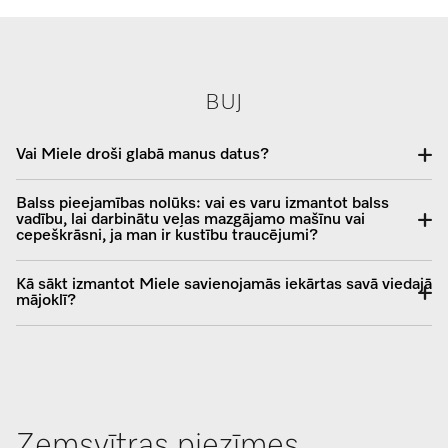
BUJ
Vai Miele droši glabā manus datus?
Balss pieejamības nolūks: vai es varu izmantot balss
vadību, lai darbinātu veļas mazgājamo mašīnu vai
cepeškrāsni, ja man ir kustību traucējumi?
Kā sākt izmantot Miele savienojamās iekārtas savā viedajā
mājoklī?
Zemsvītras piezīmes