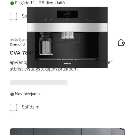
Piegāde 14 - 28 dienu laikā
Salīdzini
Iebūvējams kafijas automāts
Diamond
CVA 7840
apvienojumā ar “CoffeeSelect” un “Autodescale”
atbilst visaugstākajām prasībām
Nav pieejams
Salīdzini