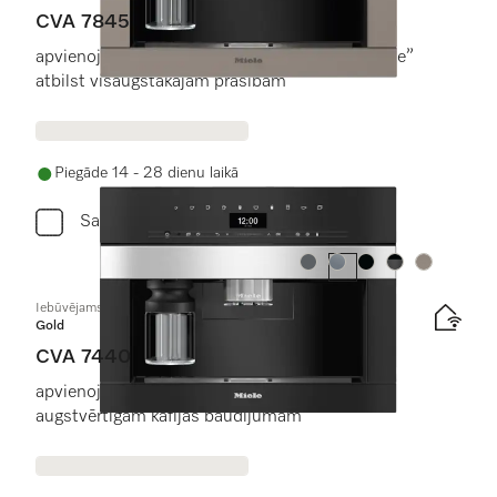
CVA 7845
apvienojumā ar “CoffeeSelect” un “Autodescale”
atbilst visaugstākajām prasībām
Piegāde 14 - 28 dienu laikā
Salīdzini
Krāsa:
Krāsa:
Krāsa:
Krāsa:
Krāsa:
Iebūvējams kafijas automāts
Gold
CVA 7440
apvienojumā ar patentēto tasītes sensoru
augstvērtīgam kafijas baudījumam