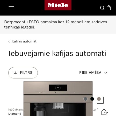
Miele mājas lapa
iet uz saturu
Meklēšan
Preču 
Bezprocentu ESTO nomaksa līdz 12 mēnešiem sadzīves
tehnikas iegādei.
Kafijas automāti
Iebūvējamie kafijas automāti
FILTRS
PIEEJAMĪBA
3
Produkti
Krāsa:
Krāsa:
Krāsa:
Iebūvējams pilna darbības cikla kafijas automāts ar “DirectWater”
Diamond