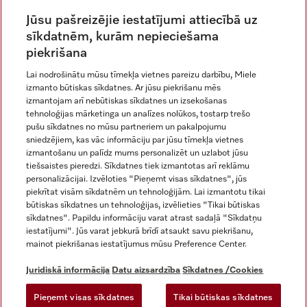
Jūsu pašreizējie iestatījumi attiecībā uz
sīkdatnēm, kurām nepieciešama
piekrišana
Lai nodrošinātu mūsu tīmekļa vietnes pareizu darbību, Miele
izmanto būtiskas sīkdatnes. Ar jūsu piekrišanu mēs
Miele vietnē Instagram
Miele vietnē Facebook
Miele vietnē Youtube
izmantojam arī nebūtiskas sīkdatnes un izsekošanas
tehnoloģijas mārketinga un analīzes nolūkos, tostarp trešo
pušu sīkdatnes no mūsu partneriem un pakalpojumu
sniedzējiem, kas vāc informāciju par jūsu tīmekļa vietnes
izmantošanu un palīdz mums personalizēt un uzlabot jūsu
tiešsaistes pieredzi. Sīkdatnes tiek izmantotas arī reklāmu
Juridiskā informācija
personalizācijai. Izvēloties "Pieņemt visas sīkdatnes", jūs
piekrītat visām sīkdatnēm un tehnoloģijām. Lai izmantotu tikai
Vispārējie darījumu noteikumi
būtiskas sīkdatnes un tehnoloģijas, izvēlieties "Tikai būtiskas
Datu aizsardzība
sīkdatnes". Papildu informāciju varat atrast sadaļā "Sīkdatņu
Lietošanas noteikumi
iestatījumi". Jūs varat jebkurā brīdī atsaukt savu piekrišanu,
mainot piekrišanas iestatījumus mūsu Preference Center.
Miele paziņojums par pieejamību
Digitālo pakalpojumu likums
Juridiskā informācija
Datu aizsardzība
Sīkdatnes /Cookies
Atteikuma veidlapa
Pieņemt visas sīkdatnes
Tikai būtiskas sīkdatnes