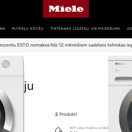
Miele mājas lapa
ANA
PUTEKĻU SŪCĒJI
TĪRĪŠANAS LĪDZEKĻI UN PIEDERUMI
S
•
rocentu ESTO nomaksa līdz 12 mēnešiem sadzīves tehnikas ieg
vētāju
2
Produkti
WT1 veļas mašīna ar žāvētāju: