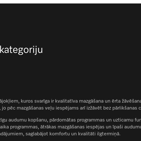
 kategoriju
jokļiem, kuros svarīga ir kvalitatīva mazgāšana un ērta žāvēšana
 jo pēc mazgāšanas veļu iespējams arī izžāvēt bez pārlikšanas ci
zīgu audumu kopšanu, pārdomātas programmas un uzticamu funkci
aika programmas, ātrākas mazgāšanas iespējas un īpaši audumu 
ājumiem, saglabājot komfortu un kvalitāti ilgtermiņā.