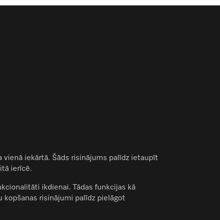
 vienā iekārtā. Šāds risinājums palīdz ietaupīt
tā ierīcē.
onalitāti ikdienai. Tādas funkcijas kā
kopšanas risinājumi palīdz pielāgot