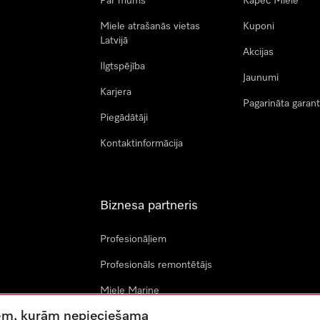
Par mums
Kāpēc Miele
Miele atrašanās vietas
Kuponi
Latvijā
Akcijas
Ilgtspējība
Jaunumi
Karjera
Pagarināta garant
Piegādātāji
Kontaktinformācija
Biznesa partneris
Profesionāļiem
Profesionāls remontētājs
Miele Marine
tnēm, kurām nepieciešama
Arhitekti & izstrādātāji