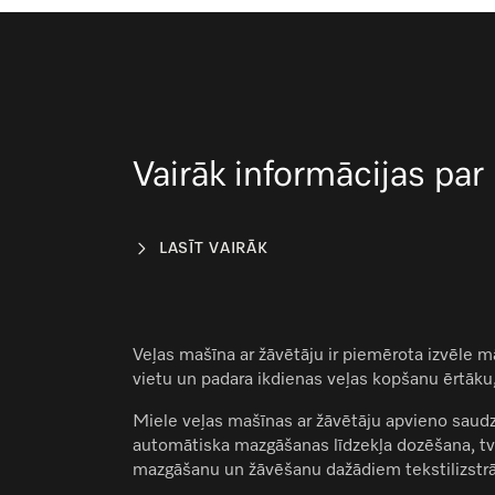
Vairāk informācijas par
LASĪT VAIRĀK
Veļas mašīna ar žāvētāju ir piemērota izvēle mā
vietu un padara ikdienas veļas kopšanu ērtāku,
Miele veļas mašīnas ar žāvētāju apvieno saud
automātiska mazgāšanas līdzekļa dozēšana, tv
mazgāšanu un žāvēšanu dažādiem tekstilizstrād