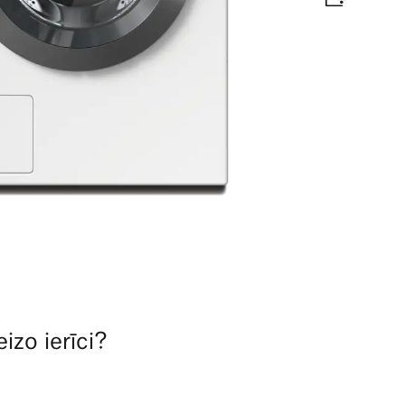
erfectCare I Miele@home I CapDosing
fektivitātes etiķete
izo ierīci?