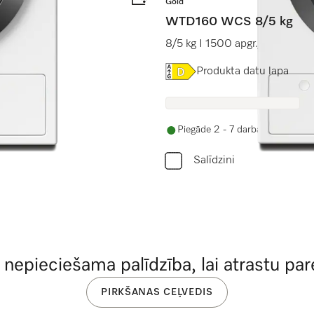
Gold
WTD160 WCS 8/5 kg
Care
8/5 kg I 1500 apgr./min. I P
Online Label Flag, Energoe
Produkta datu lapa
Piegāde 2 - 7 darba dienu laikā
Salīdzini
r nepieciešama palīdzība, lai atrastu pare
PIRKŠANAS CEĻVEDIS