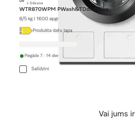
Diamond
+ Dāvana
WTR870WPM PWash&TDos 8/5kg
8/5 kg I 1600 apgr./min. I M Touch I TwinDos I Steam
Online Label Flag, Energoefektivitātes etiķete
Produkta datu lapa
Piegāde 7 - 14 dienu laikā
Salīdzini
Vai jums i