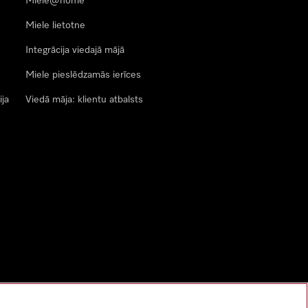
Miele@home
Miele lietotne
Integrācija viedajā mājā
Miele pieslēdzamās ierīces
ija
Viedā māja: klientu atbalsts