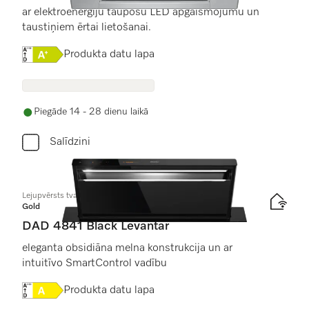
ar elektroenerģiju taupošu LED apgaismojumu un
taustiņiem ērtai lietošanai.
Online Label Flag, Energoefektivitātes etiķete
Produkta datu lapa
Piegāde 14 - 28 dienu laikā
Salīdzini
Lejupvērsts tvaika nosūcējs
Gold
DAD 4841 Black Levantar
eleganta obsidiāna melna konstrukcija un ar
intuitīvo SmartControl vadību
Online Label Flag, Energoefektivitātes etiķete
Produkta datu lapa