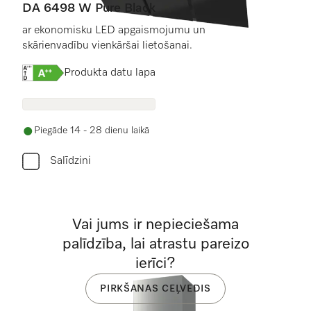
DA 6498 W Pure Black
ar ekonomisku LED apgaismojumu un
skārienvadību vienkāršai lietošanai.
Online Label Flag, Energoefektivitātes etiķete
Produkta datu lapa
Piegāde 14 - 28 dienu laikā
Salīdzini
Vai jums ir nepieciešama
palīdzība, lai atrastu pareizo
ierīci?
PIRKŠANAS CEĻVEDIS