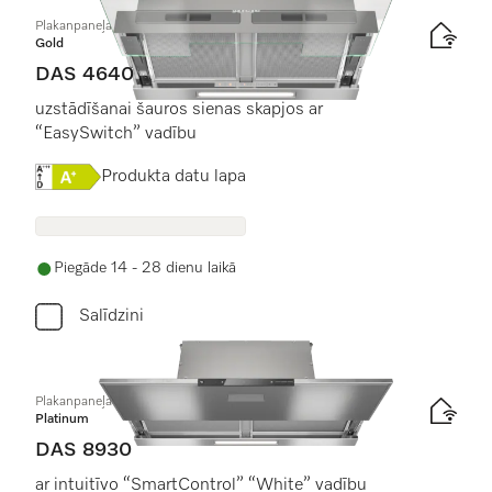
Plakanpaneļa tvaika nosūcējs
Gold
DAS 4640
uzstādīšanai šauros sienas skapjos ar
“EasySwitch” vadību
Online Label Flag, Energoefektivitātes etiķete
Produkta datu lapa
Piegāde 14 - 28 dienu laikā
Salīdzini
Plakanpaneļa tvaika nosūcējs
Platinum
DAS 8930
ar intuitīvo “SmartControl” “White” vadību