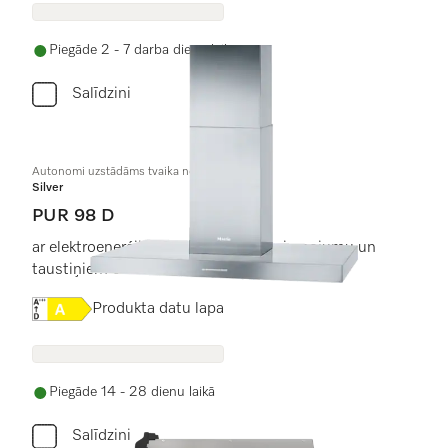
Piegāde 2 - 7 darba dienu laikā
Salīdzini
Autonomi uzstādāms tvaika nosūcējs
Silver
PUR 98 D
ar elektroenerģiju taupošu LED apgaismojumu un
taustiņiem ērtai lietošanai.
Online Label Flag, Energoefektivitātes etiķete
Produkta datu lapa
Piegāde 14 - 28 dienu laikā
Salīdzini