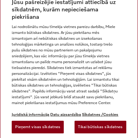
Jūsu pašreizējie iestatījumi attiecībā uz
sīkdatnēm, kurām nepieciešama
piekrišana
Lai nodrošinātu mūsu tīmekļa vietnes pareizu darbību, Miele
izmanto būtiskas sīkdatnes. Ar jūsu piekrišanu mēs
Miele vietnē Instagram
Miele vietnē Facebook
Miele vietnē Youtube
izmantojam arī nebūtiskas sīkdatnes un izsekošanas
tehnoloģijas mārketinga un analīzes nolūkos, tostarp trešo
pušu sīkdatnes no mūsu partneriem un pakalpojumu
sniedzējiem, kas vāc informāciju par jūsu tīmekļa vietnes
izmantošanu un palīdz mums personalizēt un uzlabot jūsu
tiešsaistes pieredzi. Sīkdatnes tiek izmantotas arī reklāmu
Juridiskā informācija
personalizācijai. Izvēloties "Pieņemt visas sīkdatnes", jūs
piekrītat visām sīkdatnēm un tehnoloģijām. Lai izmantotu tikai
Vispārējie darījumu noteikumi
būtiskas sīkdatnes un tehnoloģijas, izvēlieties "Tikai būtiskas
Datu aizsardzība
sīkdatnes". Papildu informāciju varat atrast sadaļā "Sīkdatņu
Lietošanas noteikumi
iestatījumi". Jūs varat jebkurā brīdī atsaukt savu piekrišanu,
mainot piekrišanas iestatījumus mūsu Preference Center.
Miele paziņojums par pieejamību
Digitālo pakalpojumu likums
Juridiskā informācija
Datu aizsardzība
Sīkdatnes /Cookies
Atteikuma veidlapa
Pieņemt visas sīkdatnes
Tikai būtiskas sīkdatnes
Sīkdatņu iestatījumi