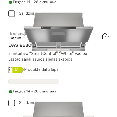
Piegāde 14 - 28 dienu laikā
Salīdzini
Plakanpaneļa tvaika nosūcējs
Platinum
DAS 8630
ar intuitīvo “SmartControl” “White” vadību
uzstādīšanai šauros sienas skapjos
Online Label Flag, Energoefektivitātes etiķete
Produkta datu lapa
Piegāde 14 - 28 dienu laikā
Salīdzini