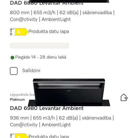
DAD 6880 Levantar Ambient
800 mm | 655 m3/h | 62 dB(a) | skārienvadība |
Con@ctivity | AmbientLight
Online Label Flag, Energoefektivitātes etiķete
Produkta datu lapa
Piegāde 14 - 28 dienu laikā
Salīdzini
Lejupvērsts tvaika nosūcējs
Platinum
DAD 6980 Levantar Ambient
936 mm | 655 m3/h | 62 dB(a) | skārienvadība |
Con@ctivity | AmbientLight
Online Label Flag, Energoefektivitātes etiķete
Produkta datu lapa