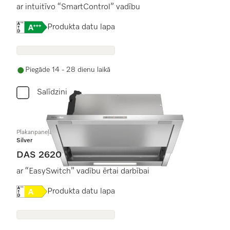
ar intuitīvo “SmartControl” vadību
Online Label Flag, Energoefektivitātes etiķete
Produkta datu lapa
Piegāde 14 - 28 dienu laikā
Salīdzini
Plakanpaneļa tvaika nosūcējs
Silver
DAS 2620
ar “EasySwitch” vadību ērtai darbībai
Online Label Flag, Energoefektivitātes etiķete
Produkta datu lapa