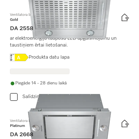
Ventilatora bloka tvaika nosūcējs
Gold
DA 2558
ar elektroenerģiju taupošu LED apgaismojumu un
taustiņiem ērtai lietošanai.
Online Label Flag, Energoefektivitātes etiķete
Produkta datu lapa
Piegāde 14 - 28 dienu laikā
Salīdzini
Ventilatora bloka tvaika nosūcējs
Platinum
DA 2668