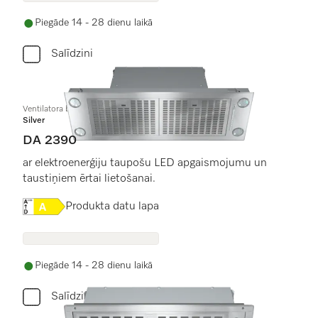
Piegāde 14 - 28 dienu laikā
Salīdzini
Ventilatora bloka tvaika nosūcējs
Silver
DA 2390
ar elektroenerģiju taupošu LED apgaismojumu un
taustiņiem ērtai lietošanai.
Online Label Flag, Energoefektivitātes etiķete
Produkta datu lapa
Piegāde 14 - 28 dienu laikā
Salīdzini