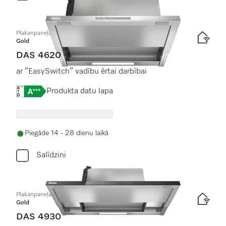
Plakanpaneļa tvaika nosūcējs
Gold
DAS 4620
ar “EasySwitch” vadību ērtai darbībai
Online Label Flag, Energoefektivitātes etiķete
Produkta datu lapa
Piegāde 14 - 28 dienu laikā
Salīdzini
Plakanpaneļa tvaika nosūcējs
Gold
DAS 4930