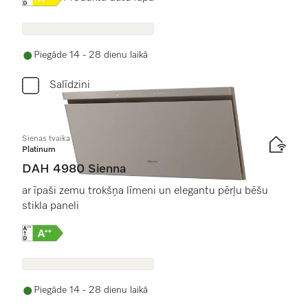
Piegāde 14 - 28 dienu laikā
Salīdzini
Sienas tvaika nosūcējs
Platinum
DAH 4980 Sienna
ar īpaši zemu trokšņa līmeni un elegantu pērļu bēšu
stikla paneli
Online Label Flag, Energoefektivitātes etiķete
Piegāde 14 - 28 dienu laikā