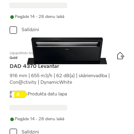
Piegāde 14 - 28 dienu laikā
Salīdzini
Lejupvērsts tvaika nosūcējs
Gold
DAD 4370 Levantar
916 mm | 655 m3/h | 62 dB(a) | skārienvadība |
Con@ctivity | DynamicWhite
Online Label Flag, Energoefektivitātes etiķete
Produkta datu lapa
Piegāde 14 - 28 dienu laikā
Salīdzini