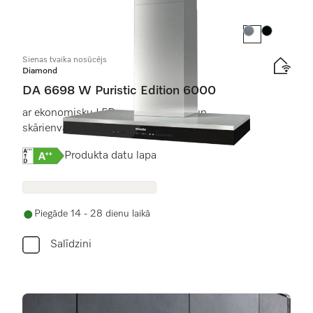
Krāsa:
Krāsa:
Sienas tvaika nosūcējs
Diamond
DA 6698 W Puristic Edition 6000
ar ekonomisku LED apgaismojumu un
skārienvadību vienkāršai lietošanai.
Online Label Flag, Energoefektivitātes etiķete
Produkta datu lapa
Piegāde 14 - 28 dienu laikā
Salīdzini