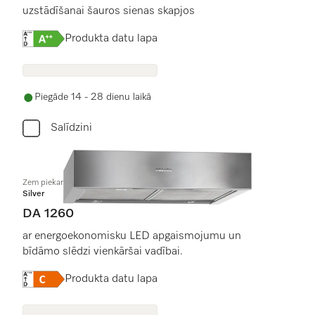
uzstādīšanai šauros sienas skapjos
Online Label Flag, Energoefektivitātes etiķete
Produkta datu lapa
Piegāde 14 - 28 dienu laikā
Salīdzini
Zem piekar. mēbelēm iebūv. tvaika nosūc.
Silver
DA 1260
ar energoekonomisku LED apgaismojumu un
bīdāmo slēdzi vienkāršai vadībai.
Online Label Flag, Energoefektivitātes etiķete
Produkta datu lapa