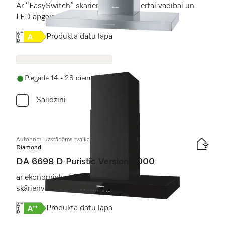
Ar “EasySwitch” skārientaustiņiem ērtai vadībai un
LED apgaismojumu
Online Label Flag, Energoefektivitātes etiķete
Produkta datu lapa
Piegāde 14 - 28 dienu laikā
Salīdzini
Autonomi uzstādāms tvaika nosūcējs
Diamond
DA 6698 D Puristic Version 6000
ar ekonomisku LED apgaismojumu un
skārienvadību vienkāršai lietošanai.
Online Label Flag, Energoefektivitātes etiķete
Produkta datu lapa