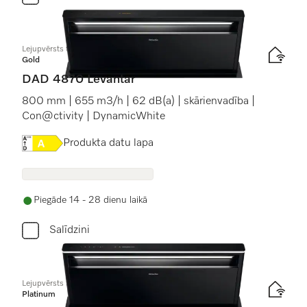
Lejupvērsts tvaika nosūcējs
Gold
DAD 4870 Levantar
800 mm | 655 m3/h | 62 dB(a) | skārienvadība |
Con@ctivity | DynamicWhite
Online Label Flag, Energoefektivitātes etiķete
Produkta datu lapa
Piegāde 14 - 28 dienu laikā
Salīdzini
Lejupvērsts tvaika nosūcējs
Platinum