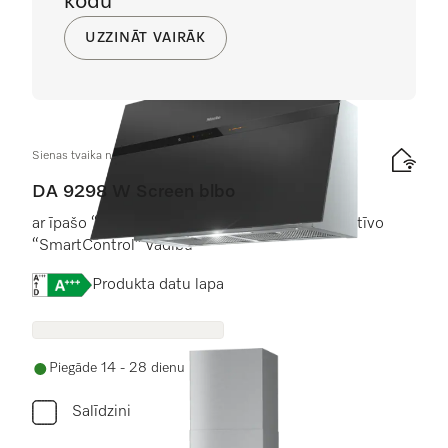
kodu
UZZINĀT VAIRĀK
Sienas tvaika nosūcējs
DA 9298 W Screen blbo
ar īpašo “Blackboard” stikla priekšpusi un intuitīvo
“SmartControl” vadību
Online Label Flag, Energoefektivitātes etiķete
Produkta datu lapa
Piegāde 14 - 28 dienu laikā
Salīdzini