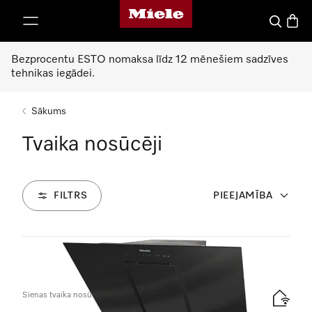
Miele mājas lapa
iet uz saturu
Meklēšan
Preču 
Bezprocentu ESTO nomaksa līdz 12 mēnešiem sadzīves
tehnikas iegādei.
Sākums
Tvaika nosūcēji
FILTRS
PIEEJAMĪBA
31
Produkti
Sienas tvaika nosūcējs