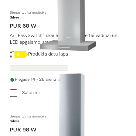
Sienas tvaika nosūcējs
Silver
PUR 68 W
Ar “EasySwitch” skārientaustiņiem ērtai vadībai un
LED apgaismojumu
Online Label Flag, Energoefektivitātes etiķete
Produkta datu lapa
Piegāde 14 - 28 dienu laikā
Salīdzini
Sienas tvaika nosūcējs
Silver
PUR 98 W