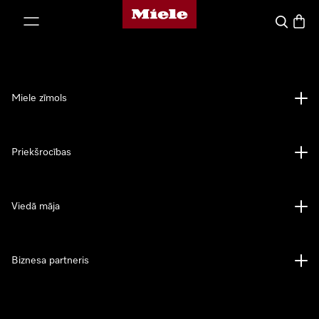
Miele mājas lapa
iet uz saturu
Meklēšan
Preču 
Miele zīmols
Priekšrocības
Viedā māja
Biznesa partneris