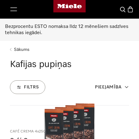
Miele mājas lapa
iet uz saturu
Meklēšan
Preču 
Bezprocentu ESTO nomaksa līdz 12 mēnešiem sadzīves
tehnikas iegādei.
Sākums
Kafijas pupiņas
FILTRS
PIEEJAMĪBA
3
Produkti
CAFÉ CREMA 4x250g