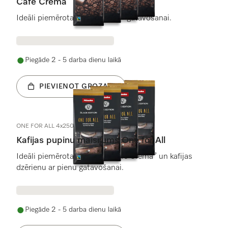
Café Crema
Ideāli piemērota “Café Crema” gatavošanai.
Piegāde 2 - 5 darba dienu laikā
PIEVIENOT GROZAM
ONE FOR ALL 4x250g
Kafijas pupinu maisījums One for All
Ideāli piemērota espreso, “Café Crema” un kafijas
dzērienu ar pienu gatavošanai.
Piegāde 2 - 5 darba dienu laikā