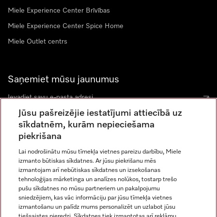
Miele Experience Center Brīvības
Miele Experience Center Spice Home
Miele Outlet centrs
Saņemiet mūsu jaunumus
Jūsu pašreizējie iestatījumi attiecībā uz
sīkdatnēm, kurām nepieciešama
piekrišana
Lai nodrošinātu mūsu tīmekļa vietnes pareizu darbību, Miele
izmanto būtiskas sīkdatnes. Ar jūsu piekrišanu mēs
Miele vietnē Instagram
Miele vietnē Facebook
Miele vietnē Youtube
izmantojam arī nebūtiskas sīkdatnes un izsekošanas
tehnoloģijas mārketinga un analīzes nolūkos, tostarp trešo
pušu sīkdatnes no mūsu partneriem un pakalpojumu
sniedzējiem, kas vāc informāciju par jūsu tīmekļa vietnes
izmantošanu un palīdz mums personalizēt un uzlabot jūsu
tiešsaistes pieredzi. Sīkdatnes tiek izmantotas arī reklāmu