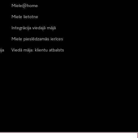
Miele@home
Miele lietotne
Integrācija viedajā mājā
Miele pieslēdzamās ierīces
ija
Viedā māja: klientu atbalsts