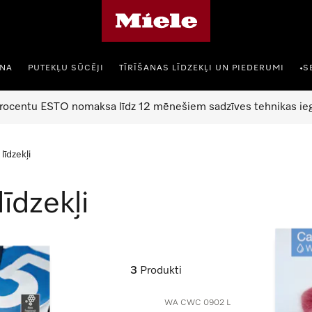
Miele mājas lapa
ANA
PUTEKĻU SŪCĒJI
TĪRĪŠANAS LĪDZEKĻI UN PIEDERUMI
S
•
rocentu ESTO nomaksa līdz 12 mēnešiem sadzīves tehnikas ieg
līdzekļi
īdzekļi
3
Produkti
WA CWC 0902 L