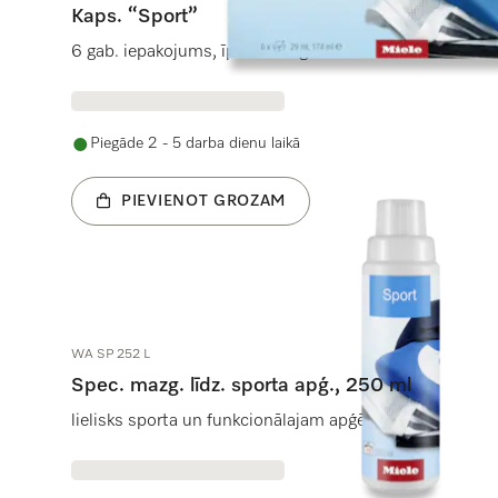
Kaps. “Sport”
6 gab. iepakojums, īpašs mazgāš. līdz. sintētiskiem i
Piegāde 2 - 5 darba dienu laikā
PIEVIENOT GROZAM
WA SP 252 L
Spec. mazg. līdz. sporta apģ., 250 ml
lielisks sporta un funkcionālajam apģērbam.