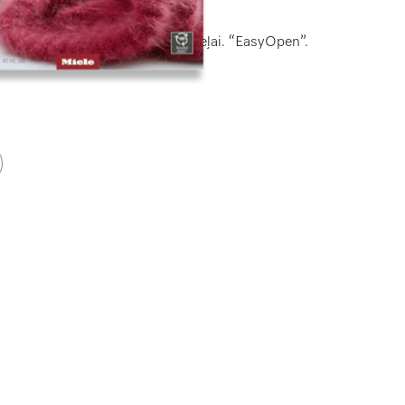
mazg. līdzeklis vilnai un smalkveļai. “EasyOpen”.