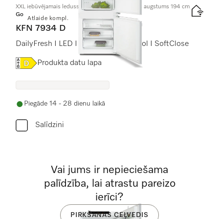
XXL iebūvējamais ledusskapis ar saldētavu, nišas augstums 194 cm
Gold
Atlaide kompl.
KFN 7934 D
DailyFresh I LED I NoFrost I DynaCool I SoftClose
Online Label Flag, Energoefektivitātes etiķete
Produkta datu lapa
Piegāde 14 - 28 dienu laikā
Salīdzini
Vai jums ir nepieciešama
palīdzība, lai atrastu pareizo
ierīci?
PIRKŠANAS CEĻVEDIS