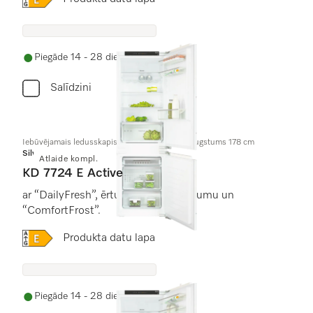
Piegāde 14 - 28 dienu laikā
Salīdzini
Iebūvējamais ledusskapis ar saldētavu, nišas augstums 178 cm
Silver
Atlaide kompl.
KD 7724 E Active
ar “DailyFresh”, ērtu LED apgaismojumu un
“ComfortFrost”.
Online Label Flag, Energoefektivitātes etiķete
Produkta datu lapa
Piegāde 14 - 28 dienu laikā