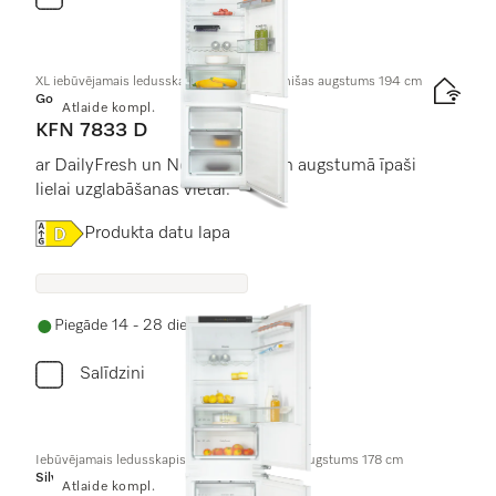
XL iebūvējamais ledusskapis ar saldētavu, nišas augstums 194 cm
Gold
Atlaide kompl.
KFN 7833 D
ar DailyFresh un NoFrost 194 cm augstumā īpaši
lielai uzglabāšanas vietai.
Online Label Flag, Energoefektivitātes etiķete
Produkta datu lapa
Piegāde 14 - 28 dienu laikā
Salīdzini
Iebūvējamais ledusskapis ar saldētavu, nišas augstums 178 cm
Silver
Atlaide kompl.