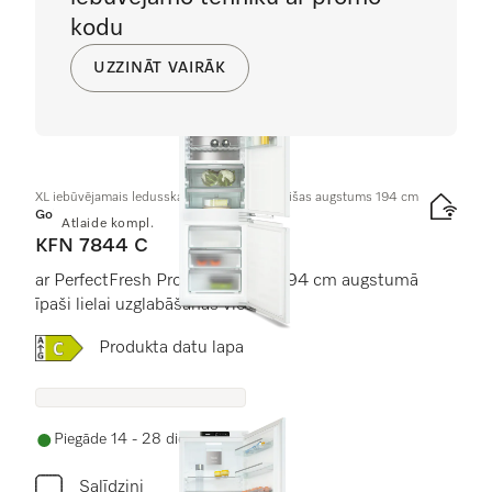
kodu
UZZINĀT VAIRĀK
XL iebūvējamais ledusskapis ar saldētavu, nišas augstums 194 cm
Gold
Atlaide kompl.
KFN 7844 C
ar PerfectFresh Pro un NoFrost 194 cm augstumā
īpaši lielai uzglabāšanas vietai.
Online Label Flag, Energoefektivitātes etiķete
Produkta datu lapa
Piegāde 14 - 28 dienu laikā
Salīdzini