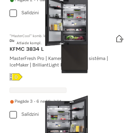
Piegāde 2 - 7 darba dienu laikā
Salīdzini
"MasterCool" komb. ledussk. ar saldētavu
Diamond
Atlaide kompl.
KFMC 3834 L
MasterFresh Pro | Kameras | AirClean sistēma |
IceMaker | BrilliantLight Pro
Online Label Flag, Energoefektivitātes etiķete
Piegāde 3 - 6 nedēļu laikā
Salīdzini