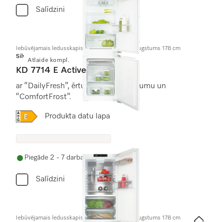
Salīdzini
Iebūvējamais ledusskapis ar saldētavu, nišas augstums 178 cm
Silver
Atlaide kompl.
KD 7714 E Active
ar “DailyFresh”, ērtu LED apgaismojumu un
“ComfortFrost”.
Online Label Flag, Energoefektivitātes etiķete
Produkta datu lapa
Piegāde 2 - 7 darba dienu laikā
Salīdzini
Iebūvējamais ledusskapis ar saldētavu, nišas augstums 178 cm