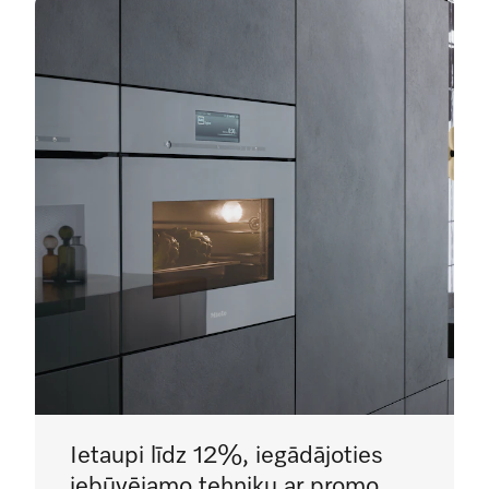
Ietaupi līdz 12%, iegādājoties
iebūvējamo tehniku ar promo