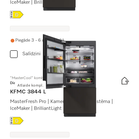
IceMaker | BrilliantLight Pro
Online Label Flag, Energoefektivitātes etiķete
Piegāde 3 - 6 nedēļu laikā
Salīdzini
"MasterCool" komb. ledussk. ar saldētavu
Diamond
Atlaide kompl.
KFMC 3844 L
MasterFresh Pro | Kameras | AirClean sistēma |
IceMaker | BrilliantLight Pro
Online Label Flag, Energoefektivitātes etiķete