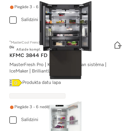
Piegāde 3 - 6 nedēļu laikā
Salīdzini
“MasterCool FrenchDoor”
Diamond
Atlaide kompl.
KFMC 3844 FD
MasterFresh Pro | Kameras | AirClean sistēma |
IceMaker | BrilliantLight Pro
Online Label Flag, Energoefektivitātes etiķete
Produkta datu lapa
Piegāde 3 - 6 nedēļu laikā
Salīdzini