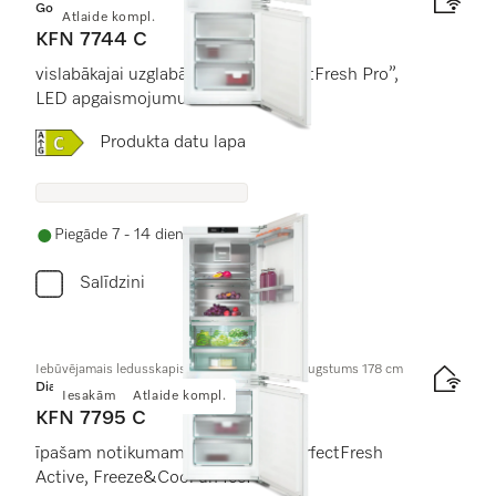
Gold
Atlaide kompl.
KFN 7744 C
vislabākajai uzglabāšanai ar “PerfectFresh Pro”,
LED apgaismojumu un “NoFrost”.
Online Label Flag, Energoefektivitātes etiķete
Produkta datu lapa
Piegāde 7 - 14 dienu laikā
Salīdzini
Iebūvējamais ledusskapis ar saldētavu, nišas augstums 178 cm
Diamond
Iesakām
Atlaide kompl.
KFN 7795 C
īpašam notikumam, pateicoties PerfectFresh
Active, Freeze&Cool un IceMaker.