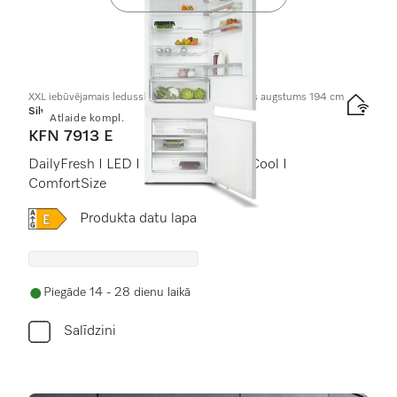
XXL iebūvējamais ledusskapis ar saldētavu, nišas augstums 194 cm
Silver
Atlaide kompl.
KFN 7913 E
DailyFresh I LED I NoFrost I DuplexCool I
ComfortSize
Online Label Flag, Energoefektivitātes etiķete
Produkta datu lapa
Piegāde 14 - 28 dienu laikā
Salīdzini