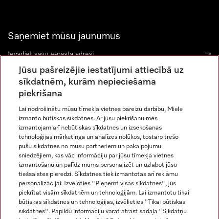
Saņemiet mūsu jaunumus
Jūsu pašreizējie iestatījumi attiecībā uz
sīkdatnēm, kurām nepieciešama
piekrišana
Lai nodrošinātu mūsu tīmekļa vietnes pareizu darbību, Miele
izmanto būtiskas sīkdatnes. Ar jūsu piekrišanu mēs
Miele vietnē Instagram
Miele vietnē Facebook
Miele vietnē Youtube
izmantojam arī nebūtiskas sīkdatnes un izsekošanas
tehnoloģijas mārketinga un analīzes nolūkos, tostarp trešo
pušu sīkdatnes no mūsu partneriem un pakalpojumu
sniedzējiem, kas vāc informāciju par jūsu tīmekļa vietnes
izmantošanu un palīdz mums personalizēt un uzlabot jūsu
tiešsaistes pieredzi. Sīkdatnes tiek izmantotas arī reklāmu
Juridiskā informācija
personalizācijai. Izvēloties "Pieņemt visas sīkdatnes", jūs
piekrītat visām sīkdatnēm un tehnoloģijām. Lai izmantotu tikai
Vispārējie darījumu noteikumi
būtiskas sīkdatnes un tehnoloģijas, izvēlieties "Tikai būtiskas
Datu aizsardzība
sīkdatnes". Papildu informāciju varat atrast sadaļā "Sīkdatņu