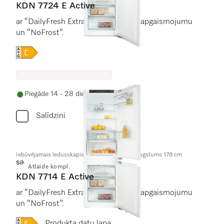
KDN 7724 E Active
ar “DailyFresh ExtraCool”, ērtu LED apgaismojumu
un “NoFrost”.
Online Label Flag, Energoefektivitātes etiķete
Piegāde 14 - 28 dienu laikā
Salīdzini
Iebūvējamais ledusskapis ar saldētavu, nišas augstums 178 cm
Silver
Atlaide kompl.
KDN 7714 E Active
ar “DailyFresh ExtraCool”, ērtu LED apgaismojumu
un “NoFrost”.
Online Label Flag, Energoefektivitātes etiķete
Produkta datu lapa