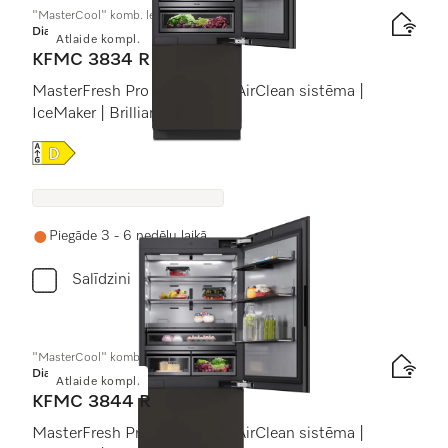
"MasterCool" komb. ledussk. ar saldētavu
Diamond
Atlaide kompl.
KFMC 3834 R
MasterFresh Pro | Kameras | AirClean sistēma |
IceMaker | BrilliantLight Pro
Online Label Flag, Energoefektivitātes etiķete
Piegāde 3 - 6 nedēļu laikā
Salīdzini
"MasterCool" komb. ledussk. ar saldētavu
Diamond
Atlaide kompl.
KFMC 3844 R
MasterFresh Pro | Kameras | AirClean sistēma |