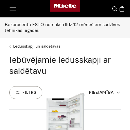
Miele mājas lapa
iet uz saturu
Meklēšan
Preču 
Bezprocentu ESTO nomaksa līdz 12 mēnešiem sadzīves
tehnikas iegādei.
Ledusskapji un saldētavas
Iebūvējamie ledusskapji ar
saldētavu
FILTRS
PIEEJAMĪBA
18
Produkti