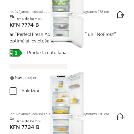
Iebūvējamais ledusskapis ar saldētavu, nišas augstums 178 cm
Platinum
Atlaide kompl.
KFN 7774 B
ar “PerfectFresh Active”, “DynaCool” un “NoFrost”
optimālai ievietošanai.
Online Label Flag, Energoefektivitātes etiķete
Produkta datu lapa
Nav pieejams
Salīdzini
Iebūvējamais ledusskapis ar saldētavu, nišas augstums 178 cm
Gold
Atlaide kompl.
KFN 7734 B