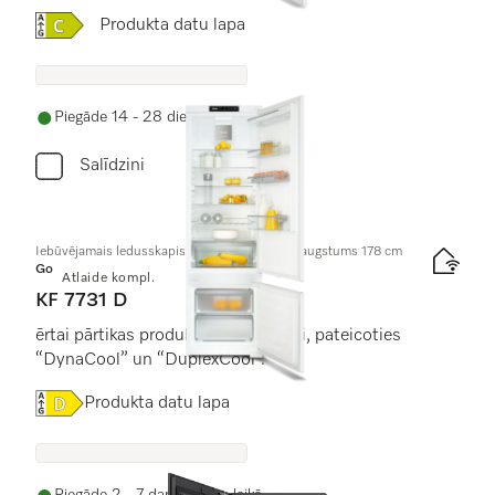
Online Label Flag, Energoefektivitātes etiķete
Produkta datu lapa
Piegāde 14 - 28 dienu laikā
Salīdzini
Iebūvējamais ledusskapis ar saldētavu, nišas augstums 178 cm
Gold
Atlaide kompl.
KF 7731 D
ērtai pārtikas produktu ievietošanai, pateicoties
“DynaCool” un “DuplexCool”.
Online Label Flag, Energoefektivitātes etiķete
Produkta datu lapa