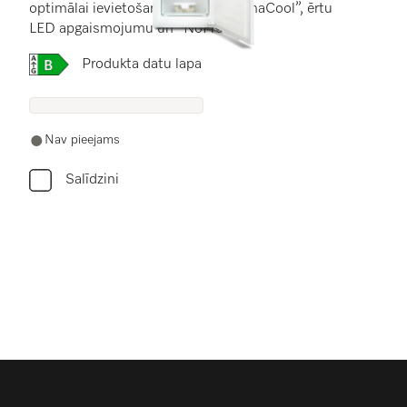
optimālai ievietošanai, lietojot “DynaCool”, ērtu
LED apgaismojumu un “NoFrost”.
Online Label Flag, Energoefektivitātes etiķete
Produkta datu lapa
Nav pieejams
Salīdzini