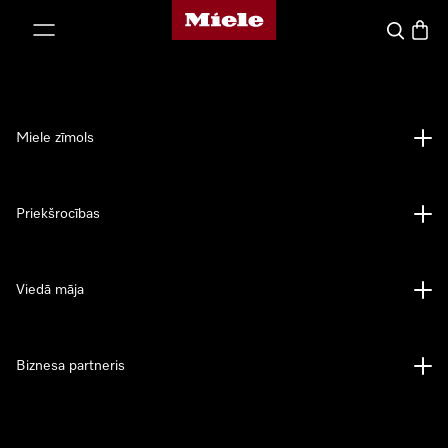
Miele mājas lapa
iet uz saturu
Meklēšan
Preču 
Miele zīmols
Priekšrocības
Viedā māja
Biznesa partneris