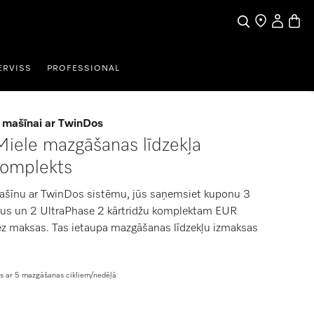
Lietotāja 
Preču 
Meklēšana
Tirgotāja mek
ERVISS
PROFESSIONAL
 mašīnai ar TwinDos
iele mazgāšanas līdzekļa
komplekts
mašīnu ar TwinDos sistēmu, jūs saņemsiet kuponu 3
džus un 2 UltraPhase 2 kārtridžu komplektam EUR
bez maksas. Tas ietaupa mazgāšanas līdzekļu izmaksas
s ar 5 mazgāšanas cikliem/nedēļā