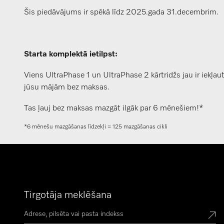
Šis piedāvājums ir spēkā līdz 2025.gada 31.decembrim.
Starta komplektā ietilpst:
Viens UltraPhase 1 un UltraPhase 2 kārtridžs jau ir iekļa
jūsu mājām bez maksas.
Tas ļauj bez maksas mazgāt ilgāk par 6 mēnešiem!*
*6 mēnešu mazgāšanas līdzekļi = 125 mazgāšanas cikli
Tirgotāja meklēšana