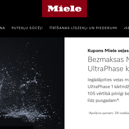
Miele mājas lapa
ANA
PUTEKĻU SŪCĒJI
TĪRĪŠANAS LĪDZEKĻI UN PIEDERUMI
S
•
Kupons Miele veļas
Bezmaksas M
UltraPhase 
Iegādājoties veļas 
UltraPhase 1 kārtri
105 vērtībā pilnīgi 
līdz pusgadam*.
*
Aprēķina pamats: 28 nedēļa