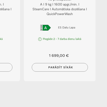
. I
A I 9 kg I 1600 apgr./min. I
zēšana I
SteamCare I Automātiska dozēšana I
QuickPowerWash
ES Datu Lapa
ikā
Piegāde 2 - 7 darba dienu laikā
1 699,00 €
PARĀDĪT SĪKĀK