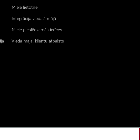
Miele lietotne
Integrācija viedajā mājā
Miele pieslēdzamās ierīces
ija
Viedā māja: klientu atbalsts