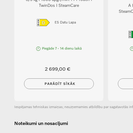
TwinDos I SteamCare
A 
SteamCa
ES Datu Lapa
Piegāde 7 - 14 dienu laikā
2 699,00 €
PARĀDĪT SĪKĀK
Iespējamas tehniskas izmaiņas; neuzņemamies atbildību par sagatavotās inf
Noteikumi un nosacījumi