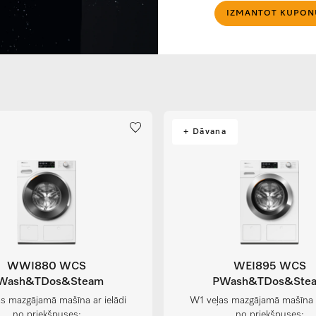
IZMANTOT KUPON
+ Dāvana
WWI880 WCS
WEI895 WCS
Wash&TDos&Steam
PWash&TDos&Ste
s mazgājamā mašīna ar ielādi
W1 veļas mazgājamā mašīna a
no priekšpuses:
no priekšpuses: