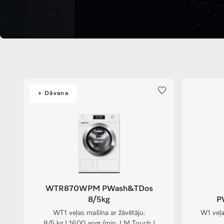
+ Dāvana
WTR870WPM PWash&TDos
8/5kg
P
WT1 veļas mašīna ar žāvētāju:
W1 veļa
8/5 kg I 1600 apgr./min. I M Touch I