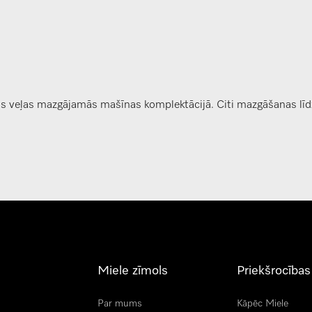
uts veļas mazgājamās mašīnas komplektācijā. Citi mazgāšanas līdz
Miele zīmols
Priekšrocības
Par mums
Kāpēc Miele