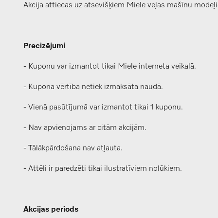
Akcija attiecas uz atsevišķiem Miele veļas mašīnu modeļiem
Precizējumi
- Kuponu var izmantot tikai Miele interneta veikalā.
- Kupona vērtība netiek izmaksāta naudā.
- Vienā pasūtījumā var izmantot tikai 1 kuponu.
- Nav apvienojams ar citām akcijām.
- Tālākpārdošana nav atļauta.
- Attēli ir paredzēti tikai ilustratīviem nolūkiem.
Akcijas periods