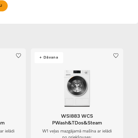
U
+ Dāvana
WSI883 WCS
am
PWash&TDos&Steam
r ielādi
W1 veļas mazgājamā mašīna ar ielādi
no priekšpuses: