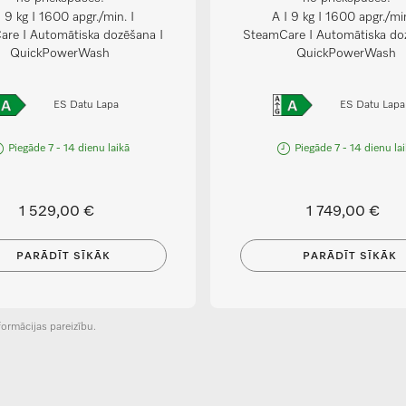
I 9 kg I 1600 apgr./min. I
A I 9 kg I 1600 apgr./min
re I Automātiska dozēšana I
SteamCare I Automātiska do
QuickPowerWash
QuickPowerWash
ES Datu Lapa
ES Datu Lapa
Piegāde 7 - 14 dienu laikā
Piegāde 7 - 14 dienu la
1 529,00 €
1 749,00 €
PARĀDĪT SĪKĀK
PARĀDĪT SĪKĀK
ormācijas pareizību.