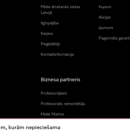
Miele atrašanās vietas
Kuponi
Latvijā
Akcijas
Ilgtspējība
Jaunumi
Karjera
Pagarināta garant
Piegādātāji
Kontaktinformācija
Biznesa partneris
Profesionāļiem
Profesionāls remontētājs
Miele Marine
Arhitekti & izstrādātāji
tnēm, kurām nepieciešama