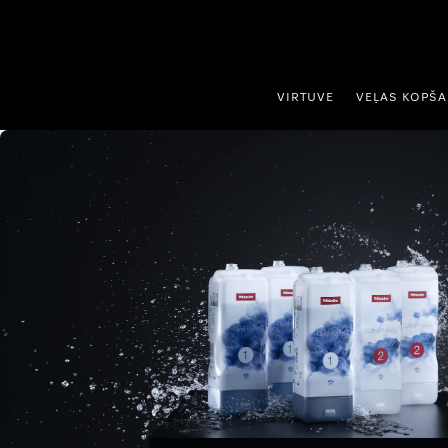
iet uz saturu
VIRTUVE
VEĻAS KOPŠ