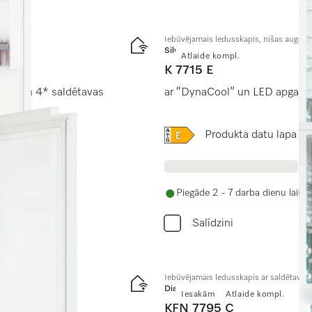
Iebūvējamais ledusskapis, nišas augst
Silver
Atlaide kompl.
K 7715 E
2.0” un 4* saldētavas
ar “DynaCool” un LED apgaism
Online Label Flag, Energo
Produkta datu lapa
Piegāde 2 - 7 darba dienu laikā
Salīdzini
Iebūvējamais ledusskapis ar saldētavu,
Diamond
Iesakām
Atlaide kompl.
KFN 7795 C