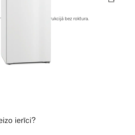
n “ComfortClean” konstrukcijā bez roktura.
fektivitātes etiķete
izo ierīci?