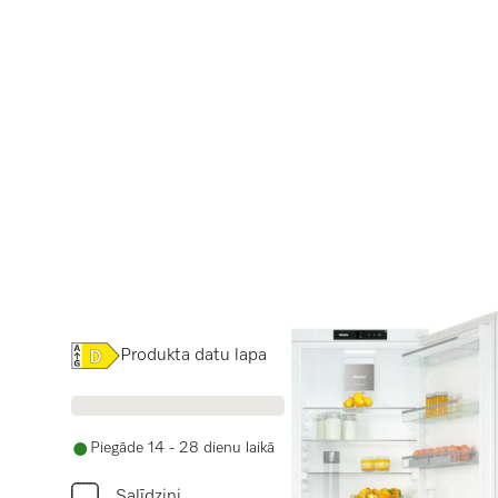
Online Label Flag, Energoefektivitātes etiķete
Produkta datu lapa
Piegāde 14 - 28 dienu laikā
Salīdzini