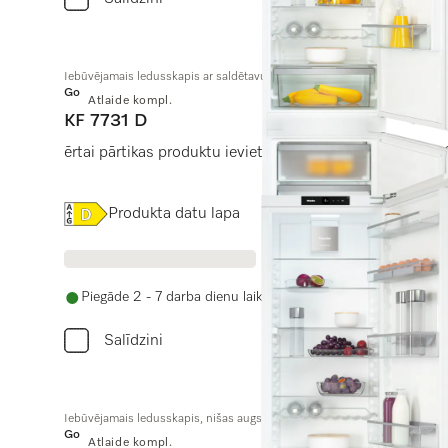
Iebūvējamais ledusskapis ar saldētavu, nišas augstums 178 cm
Gold
Atlaide kompl.
KF 7731 D
ērtai pārtikas produktu ievietošanai, pateicoties “Dyn
Online Label Flag, Energoefektivitātes etiķete
Produkta datu lapa
Piegāde 2 - 7 darba dienu laikā
Salīdzini
Iebūvējamais ledusskapis, nišas augstums 178 cm
Gold
Atlaide kompl.