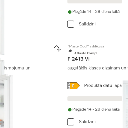
Piegāde 14 - 28 dienu laikā
Salīdzini
"MasterCool" saldētava
Diamond
Atlaide kompl.
F 2413 Vi
apgaismojumu un
augstākās klases dizainam un t
Online Label Flag, Energo
Produkta datu lapa
Piegāde 14 - 28 dienu laikā
Salīdzini