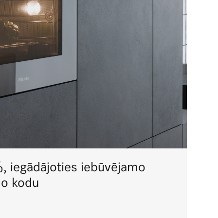
%, iegādājoties iebūvējamo
mo kodu