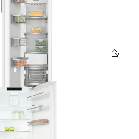
ehnikai lielā formātā.
efektivitātes etiķete