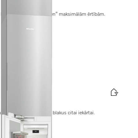
exiLight2.0” un “Click2open” maksimālām ērtībām.
fektivitātes etiķete
 lieliskam izvietojumam blakus citai iekārtai.
fektivitātes etiķete