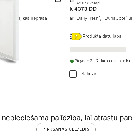
Silver
Atlaide kompl.
K 4373 DD
aismojumu, kas neprasa
ar “DailyFresh”, “DynaCool” u
Online Label Flag, Energoe
Produkta datu lapa
Piegāde 2 - 7 darba dienu laikā
Salīdzini
r nepieciešama palīdzība, lai atrastu pare
PIRKŠANAS CEĻVEDIS