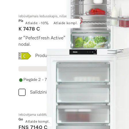
Iebūvējamais ledusskapis, nišas augstums 140 cm
Platinum
Atlaide: -10%
Atlaide kompl.
K 7478 C
ar “PefectFresh Active” labam svaigumam, “FlexiLight
nodal.
Online Label Flag, Energoefektivitātes etiķete
Produkta datu lapa
Piegāde 2 - 7 darba dienu laikā
Salīdzini
Iebūvējama saldētava, nišas augstums 88 cm
Gold
Atlaide kompl.
FNS 7140 C