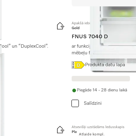
Apakšā iebūvējama saldētava, nišas a
Gold
FNUS 7040 D
aCool” un “DuplexCool”.
ar funkcijām NoFrost, SoftClo
mēbeļu fasādēm jābūt vismaz
Online Label Flag, Energoe
Produkta datu lapa
Piegāde 14 - 28 dienu laikā
Salīdzini
Atsevišķi uzstādāms ledusskapis
Platinum
Atlaide kompl.