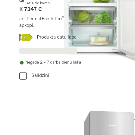
Gold
Atlaide kompl.
K 7347 C
ar “PerfectFresh Pro” ilgākam svaigumam un LED apg
apkopi.
Online Label Flag, Energoefektivitātes etiķete
Produkta datu lapa
Piegāde 2 - 7 darba dienu laikā
Salīdzini
Vai jums i