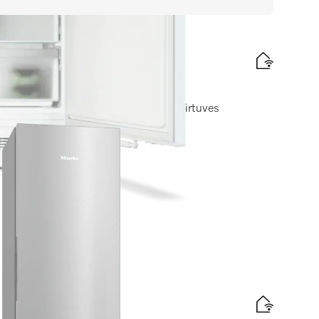
ugstums 82–88 cm
se un SuperFrost kompaktā dizainā. Virtuves
 72 cm augstām.
fektivitātes etiķete