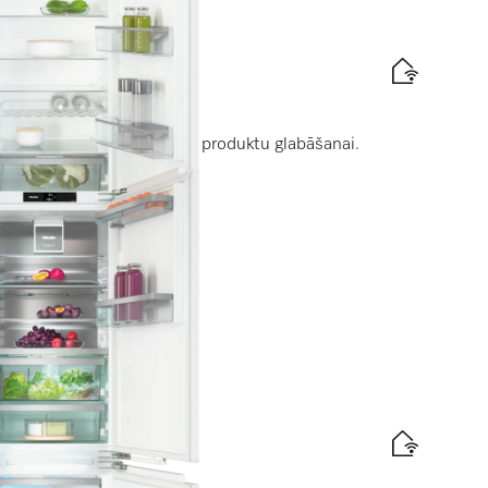
ums 178 cm
ojumu praktiskai pārtikas produktu glabāšanai.
efektivitātes etiķete
 nišas augstums 178 cm