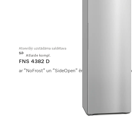
Atsevišķi uzstādāma saldētava
Silver
Atlaide kompl.
FNS 4382 D
ar “NoFrost” un “SideOpen” ērtai novietošanai blakus ci