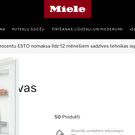
Miele mājas lapa
ANA
PUTEKĻU SŪCĒJI
TĪRĪŠANAS LĪDZEKĻI UN PIEDERUMI
S
•
rocentu ESTO nomaksa līdz 12 mēnešiem sadzīves tehnikas ieg
dētavas
50
Produkti
Atsevišķi uzstādāms ledusskapis