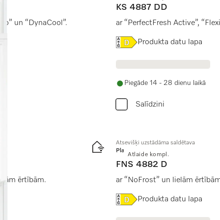
KS 4887 DD
 Pro” un “DynaCool”.
ar “PerfectFresh Active”, “Fl
Online Label Flag, Energoe
Produkta datu lapa
Piegāde 14 - 28 dienu laikā
Salīdzini
Atsevišķi uzstādāma saldētava
Platinum
Atlaide kompl.
FNS 4882 D
ālām ērtībām.
ar “NoFrost” un lielām ērtībām
Online Label Flag, Energoe
Produkta datu lapa