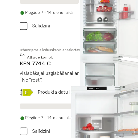
Piegāde 7 - 14 dienu laikā
Salīdzini
Iebūvējamais ledusskapis ar saldētavu, nišas augstums 178 cm
Gold
Atlaide kompl.
KFN 7744 C
vislabākajai uzglabāšanai ar “PerfectFresh Pro”, LED 
“NoFrost”.
Online Label Flag, Energoefektivitātes etiķete
Produkta datu lapa
Piegāde 7 - 14 dienu laikā
Salīdzini