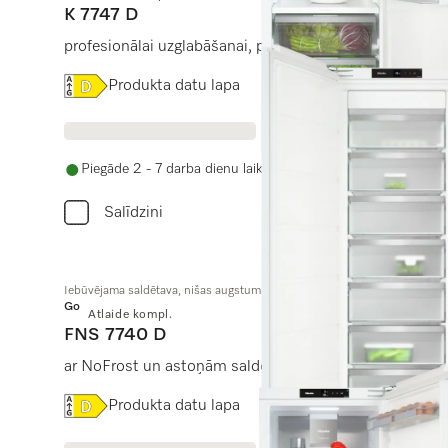
K 7747 D
profesionālai uzglabāšanai, pateicoties “Perfect Fresh
Online Label Flag, Energoefektivitātes etiķete
Produkta datu lapa
Piegāde 2 - 7 darba dienu laikā
Salīdzini
Iebūvējama saldētava, nišas augstums 178 cm
Gold
Atlaide kompl.
FNS 7740 D
ar NoFrost un astoņām saldēšanas atvilktnēm maksim
Online Label Flag, Energoefektivitātes etiķete
Produkta datu lapa