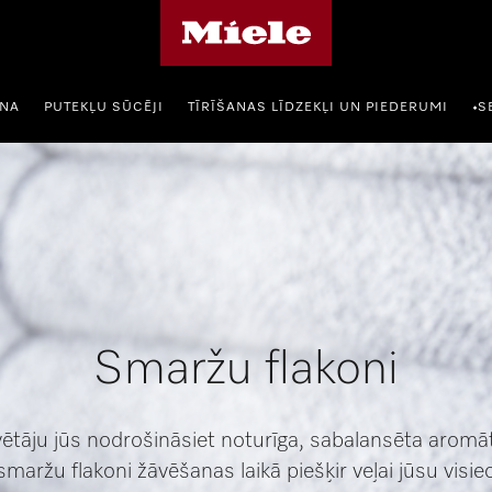
Miele mājas lapa
ANA
PUTEKĻU SŪCĒJI
TĪRĪŠANAS LĪDZEKĻI UN PIEDERUMI
S
•
Smaržu flakoni
vētāju jūs nodrošināsiet noturīga, sabalansēta arom
smaržu flakoni žāvēšanas laikā piešķir veļai jūsu visi