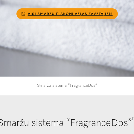
VISI SMARŽU FLAKONI VEĻAS ŽĀVĒTĀJIEM
Smaržu sistēma “FragranceDos”
[
Smaržu sistēma “FragranceDos”