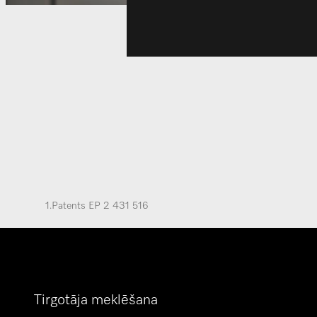
1.
Patents EP 2 431 516
Tirgotāja meklēšana