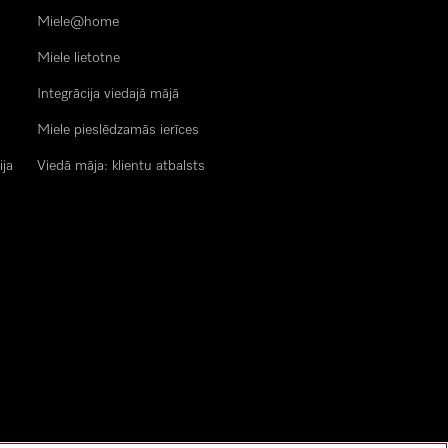
Miele@home
Miele lietotne
Integrācija viedajā mājā
Miele pieslēdzamās ierīces
ija
Viedā māja: klientu atbalsts