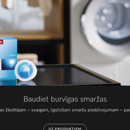
Baudiet burvīgas smaržas
ļas žāvētājam – svaigam, ilgstošam smaržu piedzīvojumam – pa
UZ PRODUKTIEM