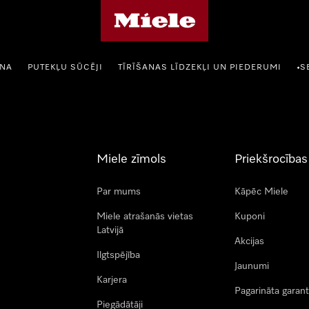
Miele mājas lapa
ANA
PUTEKĻU SŪCĒJI
TĪRĪŠANAS LĪDZEKĻI UN PIEDERUMI
S
•
Miele zīmols
Priekšrocības
Par mums
Kāpēc Miele
Miele atrašanās vietas
Kuponi
Latvijā
Akcijas
Ilgtspējība
Jaunumi
Karjera
Pagarināta garant
Piegādātāji