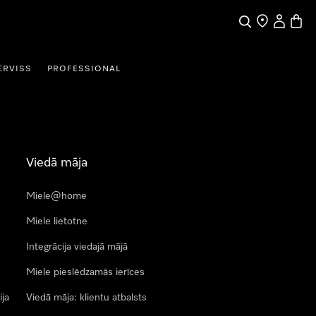
Meklēšana
Tirgotāja mek
Lietotāja 
Preču 
ERVISS
PROFESSIONAL
Viedā māja
Miele@home
Miele lietotne
Integrācija viedajā mājā
Miele pieslēdzamās ierīces
ija
Viedā māja: klientu atbalsts