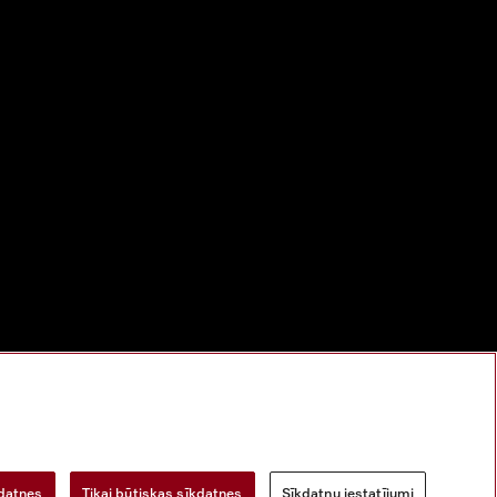
bu
Digitālo pakalpojumu likums
Atteikuma veidlapa
kdatnes
Tikai būtiskas sīkdatnes
Sīkdatņu iestatījumi