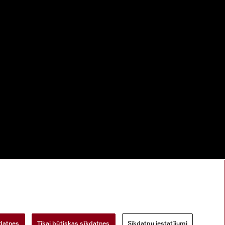
bu
Digitālo pakalpojumu likums
Atteikuma veidlapa
kdatnes
Tikai būtiskas sīkdatnes
Sīkdatņu iestatījumi