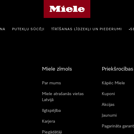
Miele mājas lapa
ANA
PUTEKĻU SŪCĒJI
TĪRĪŠANAS LĪDZEKĻI UN PIEDERUMI
S
•
Miele zīmols
Priekšrocības
Par mums
Kāpēc Miele
Miele atrašanās vietas
Kuponi
Latvijā
Akcijas
Ilgtspējība
Jaunumi
Karjera
Pagarināta garant
Piegādātāji