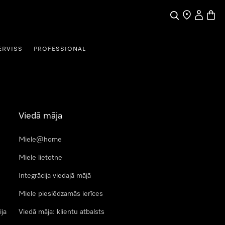
Meklēšana
Tirgotāja mek
Lietotāja 
Preču 
ERVISS
PROFESSIONAL
Viedā māja
Miele@home
Miele lietotne
Integrācija viedajā mājā
Miele pieslēdzamās ierīces
ija
Viedā māja: klientu atbalsts