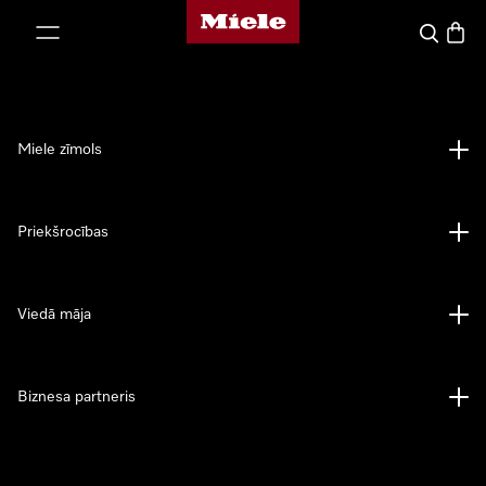
Miele mājas lapa
iet uz saturu
Meklēšan
Preču 
Miele zīmols
Priekšrocības
Viedā māja
Biznesa partneris