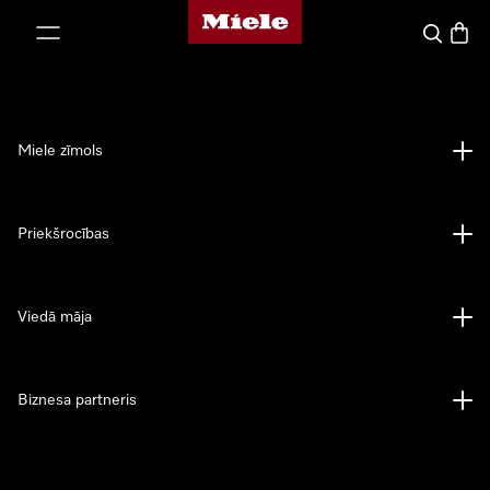
Miele mājas lapa
iet uz saturu
Meklēšan
Preču 
Miele zīmols
Priekšrocības
Viedā māja
Biznesa partneris