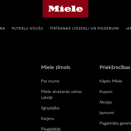
Miele mājas lapa
ANA
PUTEKĻU SŪCĒJI
TĪRĪŠANAS LĪDZEKĻI UN PIEDERUMI
S
•
Miele zīmols
Priekšrocības
Par mums
Kāpēc Miele
Miele atrašanās vietas
Kuponi
Latvijā
Akcijas
Ilgtspējība
Jaunumi
Karjera
Pagarināta garant
Piegādātāji