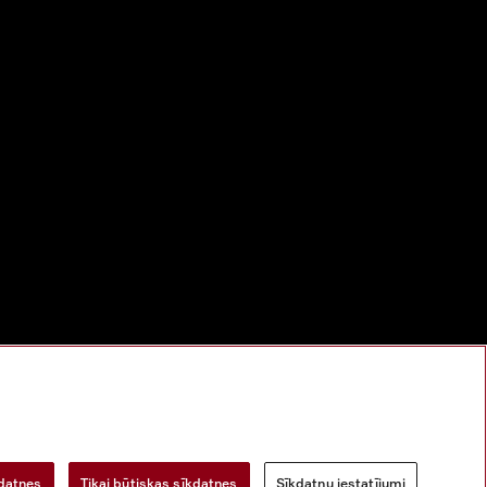
bu
Digitālo pakalpojumu likums
Atteikuma veidlapa
kdatnes
Tikai būtiskas sīkdatnes
Sīkdatņu iestatījumi