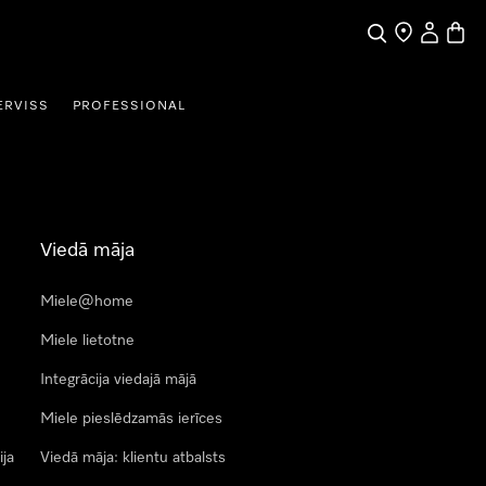
Meklēšana
Tirgotāja mek
Lietotāja 
Preču 
ERVISS
PROFESSIONAL
Viedā māja
Miele@home
Miele lietotne
Integrācija viedajā mājā
Miele pieslēdzamās ierīces
ija
Viedā māja: klientu atbalsts