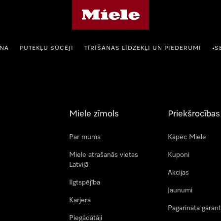
Miele mājas lapa
ANA
PUTEKĻU SŪCĒJI
TĪRĪŠANAS LĪDZEKĻI UN PIEDERUMI
S
•
Miele zīmols
Priekšrocības
Par mums
Kāpēc Miele
Miele atrašanās vietas
Kuponi
Latvijā
Akcijas
Ilgtspējība
Jaunumi
Karjera
Pagarināta garant
Piegādātāji