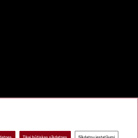
bu
Digitālo pakalpojumu likums
Atteikuma veidlapa
kdatnes
Tikai būtiskas sīkdatnes
Sīkdatņu iestatījumi