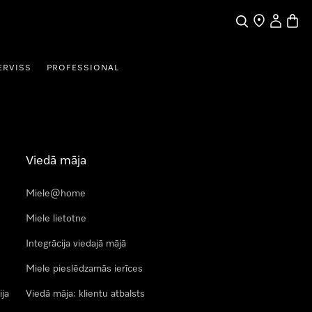
Meklēšana
Tirgotāja mek
Lietotāja 
Preču 
ERVISS
PROFESSIONAL
Viedā māja
Miele@home
Miele lietotne
Integrācija viedajā mājā
Miele pieslēdzamās ierīces
ija
Viedā māja: klientu atbalsts