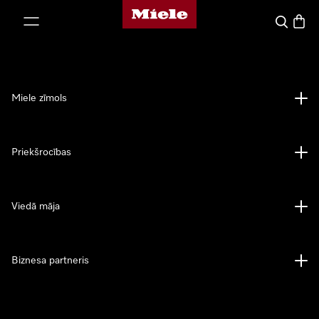
Miele mājas lapa
iet uz saturu
Meklēšan
Preču 
Miele zīmols
Priekšrocības
Viedā māja
Biznesa partneris