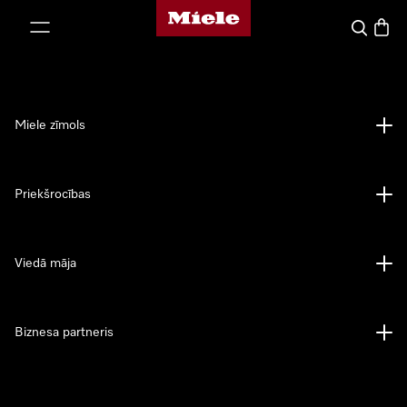
Miele mājas lapa
iet uz saturu
Meklēšan
Preču 
Miele zīmols
Priekšrocības
Viedā māja
Biznesa partneris