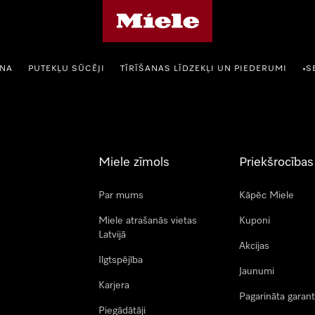
Miele mājas lapa
ANA
PUTEKĻU SŪCĒJI
TĪRĪŠANAS LĪDZEKĻI UN PIEDERUMI
S
•
Miele zīmols
Priekšrocības
Par mums
Kāpēc Miele
Miele atrašanās vietas
Kuponi
Latvijā
Akcijas
Ilgtspējība
Jaunumi
Karjera
Pagarināta garant
Piegādātāji