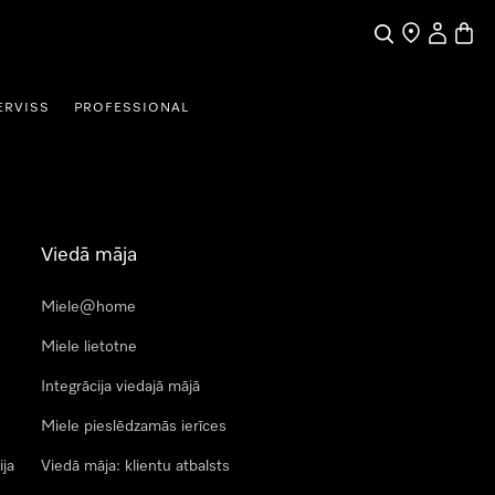
Meklēšana
Tirgotāja mek
Lietotāja 
Preču 
ERVISS
PROFESSIONAL
Viedā māja
Miele@home
Miele lietotne
Integrācija viedajā mājā
Miele pieslēdzamās ierīces
ija
Viedā māja: klientu atbalsts