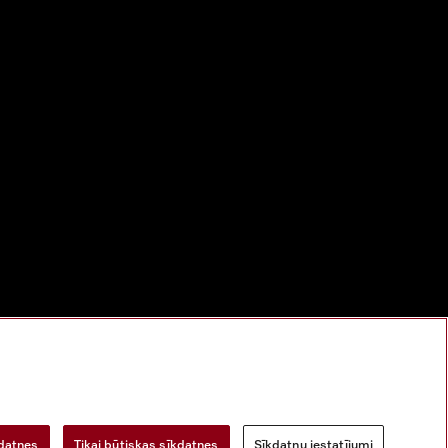
bu
Digitālo pakalpojumu likums
Atteikuma veidlapa
kdatnes
Tikai būtiskas sīkdatnes
Sīkdatņu iestatījumi