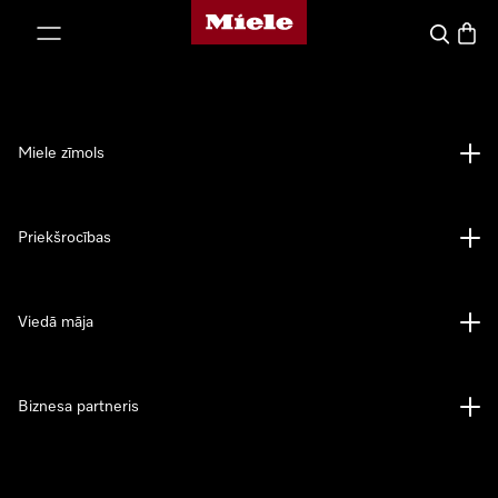
Miele mājas lapa
iet uz saturu
Meklēšan
Preču 
Miele zīmols
Priekšrocības
Viedā māja
Biznesa partneris