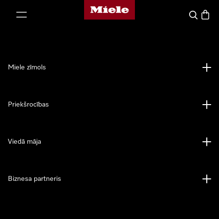
Miele mājas lapa
iet uz saturu
Meklēšan
Preču 
Miele zīmols
Priekšrocības
Viedā māja
Biznesa partneris