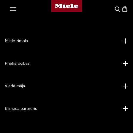
Miele mājas lapa
iet uz saturu
Meklēšan
Preču 
Miele zīmols
Priekšrocības
Viedā māja
Biznesa partneris