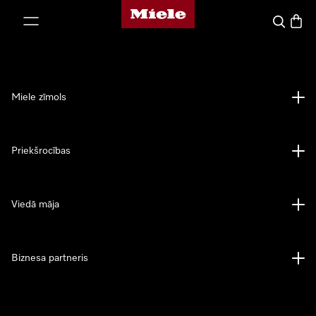
Miele mājas lapa
iet uz saturu
Meklēšan
Preču 
Miele zīmols
Priekšrocības
Viedā māja
Biznesa partneris