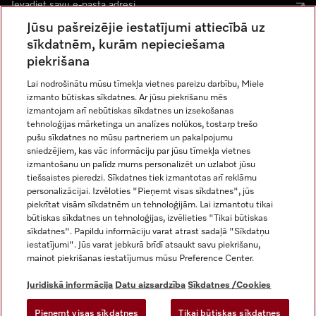
Jūsu pašreizējie iestatījumi attiecībā uz
sīkdatnēm, kurām nepieciešama
piekrišana
Lai nodrošinātu mūsu tīmekļa vietnes pareizu darbību, Miele
izmanto būtiskas sīkdatnes. Ar jūsu piekrišanu mēs
Miele vietnē Instagram
Miele vietnē Facebook
Miele vietnē Youtube
izmantojam arī nebūtiskas sīkdatnes un izsekošanas
tehnoloģijas mārketinga un analīzes nolūkos, tostarp trešo
pušu sīkdatnes no mūsu partneriem un pakalpojumu
sniedzējiem, kas vāc informāciju par jūsu tīmekļa vietnes
izmantošanu un palīdz mums personalizēt un uzlabot jūsu
tiešsaistes pieredzi. Sīkdatnes tiek izmantotas arī reklāmu
Juridiskā informācija
personalizācijai. Izvēloties "Pieņemt visas sīkdatnes", jūs
piekrītat visām sīkdatnēm un tehnoloģijām. Lai izmantotu tikai
Vispārējie darījumu noteikumi
būtiskas sīkdatnes un tehnoloģijas, izvēlieties "Tikai būtiskas
Datu aizsardzība
sīkdatnes". Papildu informāciju varat atrast sadaļā "Sīkdatņu
Lietošanas noteikumi
iestatījumi". Jūs varat jebkurā brīdī atsaukt savu piekrišanu,
mainot piekrišanas iestatījumus mūsu Preference Center.
Miele paziņojums par pieejamību
Digitālo pakalpojumu likums
Juridiskā informācija
Datu aizsardzība
Sīkdatnes /Cookies
Atteikuma veidlapa
Pieņemt visas sīkdatnes
Tikai būtiskas sīkdatnes