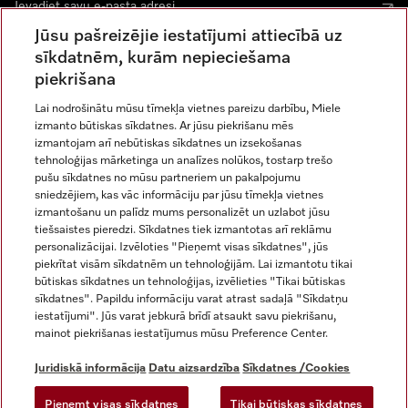
Jūsu pašreizējie iestatījumi attiecībā uz
sīkdatnēm, kurām nepieciešama
piekrišana
Lai nodrošinātu mūsu tīmekļa vietnes pareizu darbību, Miele
izmanto būtiskas sīkdatnes. Ar jūsu piekrišanu mēs
Miele vietnē Instagram
Miele vietnē Facebook
Miele vietnē Youtube
izmantojam arī nebūtiskas sīkdatnes un izsekošanas
tehnoloģijas mārketinga un analīzes nolūkos, tostarp trešo
pušu sīkdatnes no mūsu partneriem un pakalpojumu
sniedzējiem, kas vāc informāciju par jūsu tīmekļa vietnes
izmantošanu un palīdz mums personalizēt un uzlabot jūsu
tiešsaistes pieredzi. Sīkdatnes tiek izmantotas arī reklāmu
Juridiskā informācija
personalizācijai. Izvēloties "Pieņemt visas sīkdatnes", jūs
piekrītat visām sīkdatnēm un tehnoloģijām. Lai izmantotu tikai
Vispārējie darījumu noteikumi
būtiskas sīkdatnes un tehnoloģijas, izvēlieties "Tikai būtiskas
Datu aizsardzība
sīkdatnes". Papildu informāciju varat atrast sadaļā "Sīkdatņu
Lietošanas noteikumi
iestatījumi". Jūs varat jebkurā brīdī atsaukt savu piekrišanu,
mainot piekrišanas iestatījumus mūsu Preference Center.
Miele paziņojums par pieejamību
Digitālo pakalpojumu likums
Juridiskā informācija
Datu aizsardzība
Sīkdatnes /Cookies
Atteikuma veidlapa
Pieņemt visas sīkdatnes
Tikai būtiskas sīkdatnes