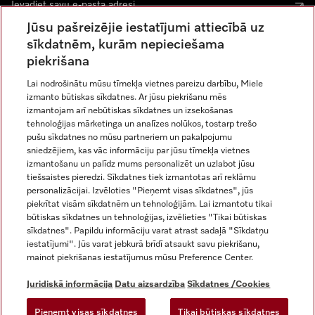
Jūsu pašreizējie iestatījumi attiecībā uz
sīkdatnēm, kurām nepieciešama
piekrišana
Lai nodrošinātu mūsu tīmekļa vietnes pareizu darbību, Miele
izmanto būtiskas sīkdatnes. Ar jūsu piekrišanu mēs
Miele vietnē Instagram
Miele vietnē Facebook
Miele vietnē Youtube
izmantojam arī nebūtiskas sīkdatnes un izsekošanas
tehnoloģijas mārketinga un analīzes nolūkos, tostarp trešo
pušu sīkdatnes no mūsu partneriem un pakalpojumu
sniedzējiem, kas vāc informāciju par jūsu tīmekļa vietnes
izmantošanu un palīdz mums personalizēt un uzlabot jūsu
tiešsaistes pieredzi. Sīkdatnes tiek izmantotas arī reklāmu
Juridiskā informācija
personalizācijai. Izvēloties "Pieņemt visas sīkdatnes", jūs
piekrītat visām sīkdatnēm un tehnoloģijām. Lai izmantotu tikai
Vispārējie darījumu noteikumi
būtiskas sīkdatnes un tehnoloģijas, izvēlieties "Tikai būtiskas
Datu aizsardzība
sīkdatnes". Papildu informāciju varat atrast sadaļā "Sīkdatņu
Lietošanas noteikumi
iestatījumi". Jūs varat jebkurā brīdī atsaukt savu piekrišanu,
mainot piekrišanas iestatījumus mūsu Preference Center.
Miele paziņojums par pieejamību
Digitālo pakalpojumu likums
Juridiskā informācija
Datu aizsardzība
Sīkdatnes /Cookies
Atteikuma veidlapa
Pieņemt visas sīkdatnes
Tikai būtiskas sīkdatnes