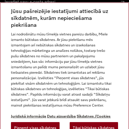
Jūsu pašreizējie iestatījumi attiecībā uz
sīkdatnēm, kurām nepieciešama
piekrišana
Lai nodrošinātu mūsu tīmekļa vietnes pareizu darbību, Miele
izmanto būtiskas sīkdatnes. Ar jūsu piekrišanu mēs
Miele vietnē Instagram
Miele vietnē Facebook
Miele vietnē Youtube
izmantojam arī nebūtiskas sīkdatnes un izsekošanas
tehnoloģijas mārketinga un analīzes nolūkos, tostarp trešo
pušu sīkdatnes no mūsu partneriem un pakalpojumu
sniedzējiem, kas vāc informāciju par jūsu tīmekļa vietnes
izmantošanu un palīdz mums personalizēt un uzlabot jūsu
tiešsaistes pieredzi. Sīkdatnes tiek izmantotas arī reklāmu
Juridiskā informācija
personalizācijai. Izvēloties "Pieņemt visas sīkdatnes", jūs
piekrītat visām sīkdatnēm un tehnoloģijām. Lai izmantotu tikai
Vispārējie darījumu noteikumi
būtiskas sīkdatnes un tehnoloģijas, izvēlieties "Tikai būtiskas
Datu aizsardzība
sīkdatnes". Papildu informāciju varat atrast sadaļā "Sīkdatņu
Lietošanas noteikumi
iestatījumi". Jūs varat jebkurā brīdī atsaukt savu piekrišanu,
mainot piekrišanas iestatījumus mūsu Preference Center.
Miele paziņojums par pieejamību
Digitālo pakalpojumu likums
Juridiskā informācija
Datu aizsardzība
Sīkdatnes /Cookies
Atteikuma veidlapa
Pieņemt visas sīkdatnes
Tikai būtiskas sīkdatnes