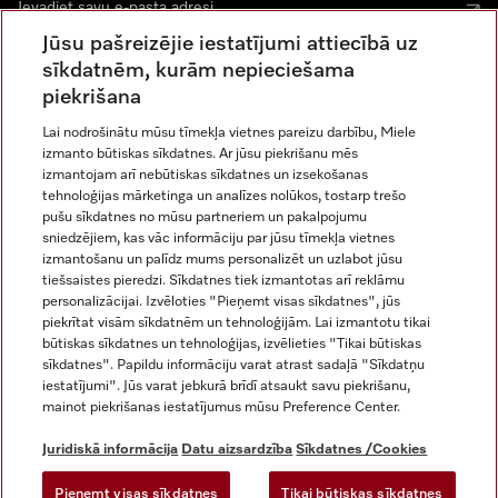
Jūsu pašreizējie iestatījumi attiecībā uz
sīkdatnēm, kurām nepieciešama
piekrišana
Lai nodrošinātu mūsu tīmekļa vietnes pareizu darbību, Miele
izmanto būtiskas sīkdatnes. Ar jūsu piekrišanu mēs
Miele vietnē Instagram
Miele vietnē Facebook
Miele vietnē Youtube
izmantojam arī nebūtiskas sīkdatnes un izsekošanas
tehnoloģijas mārketinga un analīzes nolūkos, tostarp trešo
pušu sīkdatnes no mūsu partneriem un pakalpojumu
sniedzējiem, kas vāc informāciju par jūsu tīmekļa vietnes
izmantošanu un palīdz mums personalizēt un uzlabot jūsu
tiešsaistes pieredzi. Sīkdatnes tiek izmantotas arī reklāmu
Juridiskā informācija
personalizācijai. Izvēloties "Pieņemt visas sīkdatnes", jūs
piekrītat visām sīkdatnēm un tehnoloģijām. Lai izmantotu tikai
Vispārējie darījumu noteikumi
būtiskas sīkdatnes un tehnoloģijas, izvēlieties "Tikai būtiskas
Datu aizsardzība
sīkdatnes". Papildu informāciju varat atrast sadaļā "Sīkdatņu
Lietošanas noteikumi
iestatījumi". Jūs varat jebkurā brīdī atsaukt savu piekrišanu,
mainot piekrišanas iestatījumus mūsu Preference Center.
Miele paziņojums par pieejamību
Digitālo pakalpojumu likums
Juridiskā informācija
Datu aizsardzība
Sīkdatnes /Cookies
Atteikuma veidlapa
Pieņemt visas sīkdatnes
Tikai būtiskas sīkdatnes