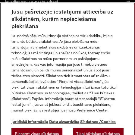
Jūsu pašreizējie iestatījumi attiecībā uz
sīkdatnēm, kurām nepieciešama
piekrišana
Lai nodrošinātu mūsu tīmekļa vietnes pareizu darbību, Miele
izmanto būtiskas sīkdatnes. Ar jūsu piekrišanu mēs
Miele vietnē Instagram
Miele vietnē Facebook
Miele vietnē Youtube
izmantojam arī nebūtiskas sīkdatnes un izsekošanas
tehnoloģijas mārketinga un analīzes nolūkos, tostarp trešo
pušu sīkdatnes no mūsu partneriem un pakalpojumu
sniedzējiem, kas vāc informāciju par jūsu tīmekļa vietnes
izmantošanu un palīdz mums personalizēt un uzlabot jūsu
tiešsaistes pieredzi. Sīkdatnes tiek izmantotas arī reklāmu
Juridiskā informācija
personalizācijai. Izvēloties "Pieņemt visas sīkdatnes", jūs
piekrītat visām sīkdatnēm un tehnoloģijām. Lai izmantotu tikai
Vispārējie darījumu noteikumi
būtiskas sīkdatnes un tehnoloģijas, izvēlieties "Tikai būtiskas
Datu aizsardzība
sīkdatnes". Papildu informāciju varat atrast sadaļā "Sīkdatņu
Lietošanas noteikumi
iestatījumi". Jūs varat jebkurā brīdī atsaukt savu piekrišanu,
mainot piekrišanas iestatījumus mūsu Preference Center.
Miele paziņojums par pieejamību
Digitālo pakalpojumu likums
Juridiskā informācija
Datu aizsardzība
Sīkdatnes /Cookies
Atteikuma veidlapa
Pieņemt visas sīkdatnes
Tikai būtiskas sīkdatnes