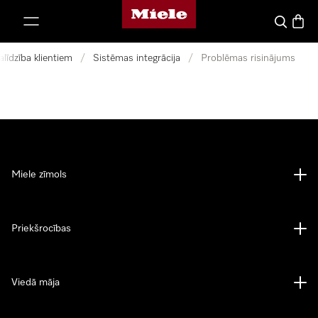
Miele mājas lapa
iet uz saturu
Meklēšan
Preču 
alīdzība klientiem
/
Sistēmas integrācija
/
Problēmas risinājums
Miele zīmols
Priekšrocības
Viedā māja