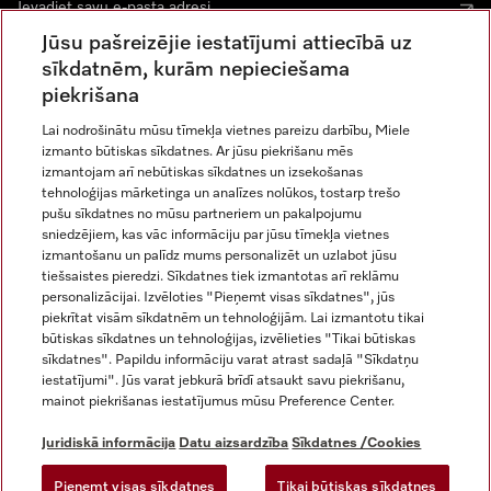
Jūsu pašreizējie iestatījumi attiecībā uz
sīkdatnēm, kurām nepieciešama
piekrišana
Lai nodrošinātu mūsu tīmekļa vietnes pareizu darbību, Miele
izmanto būtiskas sīkdatnes. Ar jūsu piekrišanu mēs
Miele vietnē Instagram
Miele vietnē Facebook
Miele vietnē Youtube
izmantojam arī nebūtiskas sīkdatnes un izsekošanas
tehnoloģijas mārketinga un analīzes nolūkos, tostarp trešo
pušu sīkdatnes no mūsu partneriem un pakalpojumu
sniedzējiem, kas vāc informāciju par jūsu tīmekļa vietnes
izmantošanu un palīdz mums personalizēt un uzlabot jūsu
tiešsaistes pieredzi. Sīkdatnes tiek izmantotas arī reklāmu
Juridiskā informācija
personalizācijai. Izvēloties "Pieņemt visas sīkdatnes", jūs
piekrītat visām sīkdatnēm un tehnoloģijām. Lai izmantotu tikai
Vispārējie darījumu noteikumi
būtiskas sīkdatnes un tehnoloģijas, izvēlieties "Tikai būtiskas
Datu aizsardzība
sīkdatnes". Papildu informāciju varat atrast sadaļā "Sīkdatņu
Lietošanas noteikumi
iestatījumi". Jūs varat jebkurā brīdī atsaukt savu piekrišanu,
mainot piekrišanas iestatījumus mūsu Preference Center.
Miele paziņojums par pieejamību
Digitālo pakalpojumu likums
Juridiskā informācija
Datu aizsardzība
Sīkdatnes /Cookies
Atteikuma veidlapa
Pieņemt visas sīkdatnes
Tikai būtiskas sīkdatnes