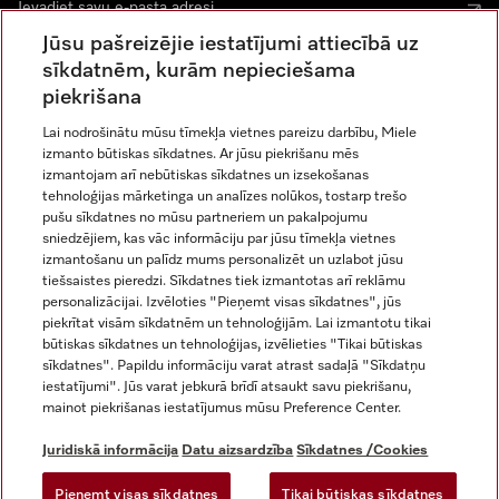
Jūsu pašreizējie iestatījumi attiecībā uz
sīkdatnēm, kurām nepieciešama
piekrišana
Lai nodrošinātu mūsu tīmekļa vietnes pareizu darbību, Miele
izmanto būtiskas sīkdatnes. Ar jūsu piekrišanu mēs
Miele vietnē Instagram
Miele vietnē Facebook
Miele vietnē Youtube
izmantojam arī nebūtiskas sīkdatnes un izsekošanas
tehnoloģijas mārketinga un analīzes nolūkos, tostarp trešo
pušu sīkdatnes no mūsu partneriem un pakalpojumu
sniedzējiem, kas vāc informāciju par jūsu tīmekļa vietnes
izmantošanu un palīdz mums personalizēt un uzlabot jūsu
tiešsaistes pieredzi. Sīkdatnes tiek izmantotas arī reklāmu
Juridiskā informācija
personalizācijai. Izvēloties "Pieņemt visas sīkdatnes", jūs
piekrītat visām sīkdatnēm un tehnoloģijām. Lai izmantotu tikai
Vispārējie darījumu noteikumi
būtiskas sīkdatnes un tehnoloģijas, izvēlieties "Tikai būtiskas
Datu aizsardzība
sīkdatnes". Papildu informāciju varat atrast sadaļā "Sīkdatņu
Lietošanas noteikumi
iestatījumi". Jūs varat jebkurā brīdī atsaukt savu piekrišanu,
mainot piekrišanas iestatījumus mūsu Preference Center.
Miele paziņojums par pieejamību
Digitālo pakalpojumu likums
Juridiskā informācija
Datu aizsardzība
Sīkdatnes /Cookies
Atteikuma veidlapa
Pieņemt visas sīkdatnes
Tikai būtiskas sīkdatnes