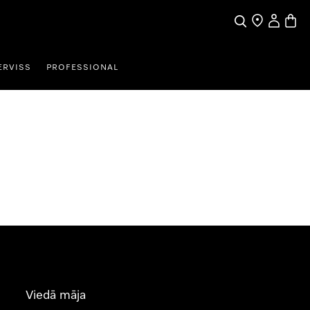
Meklēšana
Tirgotāja mek
Lietotāja 
Preču 
ERVISS
PROFESSIONAL
Viedā māja