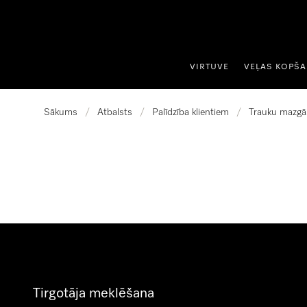
iet uz saturu
VIRTUVE
VEĻAS KOPŠ
Sākums
/
Atbalsts
/
Palīdzība klientiem
/
Trauku mazgā
Tirgotāja meklēšana