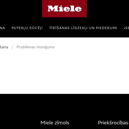
Miele mājas lapa
ANA
PUTEKĻU SŪCĒJI
TĪRĪŠANAS LĪDZEKĻI UN PIEDERUMI
S
•
šana
/
Problēmas risinājums
Miele zīmols
Priekšrocības