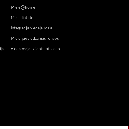
Miele@home
Miele lietotne
Integrācija viedajā mājā
Miele pieslēdzamās ierīces
ija
Viedā māja: klientu atbalsts