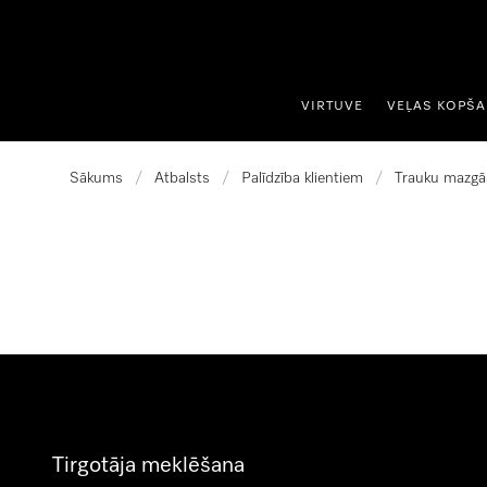
iet uz saturu
VIRTUVE
VEĻAS KOPŠ
Sākums
/
Atbalsts
/
Palīdzība klientiem
/
Trauku mazgā
Tirgotāja meklēšana