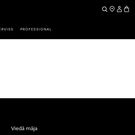
Meklēšana
Tirgotāja mek
Lietotāja 
Preču 
ERVISS
PROFESSIONAL
Viedā māja