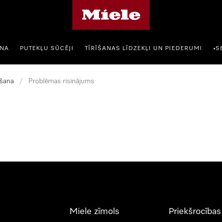
Miele mājas lapa
ANA
PUTEKĻU SŪCĒJI
TĪRĪŠANAS LĪDZEKĻI UN PIEDERUMI
S
•
šana
/
Problēmas risinājums
Miele zīmols
Priekšrocības