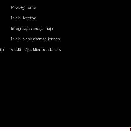
Miele@home
Miele lietotne
Integrācija viedajā mājā
Miele pieslēdzamās ierīces
ija
Viedā māja: klientu atbalsts