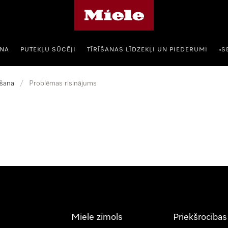
Miele mājas lapa
ANA
PUTEKĻU SŪCĒJI
TĪRĪŠANAS LĪDZEKĻI UN PIEDERUMI
S
•
šana
/
Problēmas risinājums
Miele zīmols
Priekšrocības