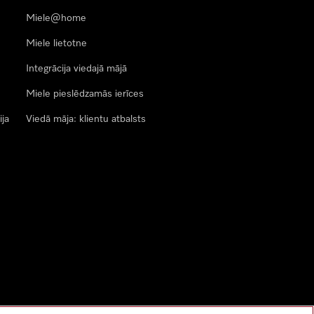
Miele@home
Miele lietotne
Integrācija viedajā mājā
Miele pieslēdzamās ierīces
ija
Viedā māja: klientu atbalsts