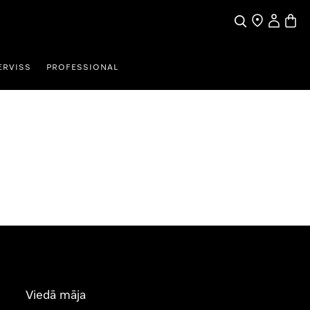
Meklēšana
Tirgotāja mek
Lietotāja 
Preču 
ERVISS
PROFESSIONAL
Viedā māja