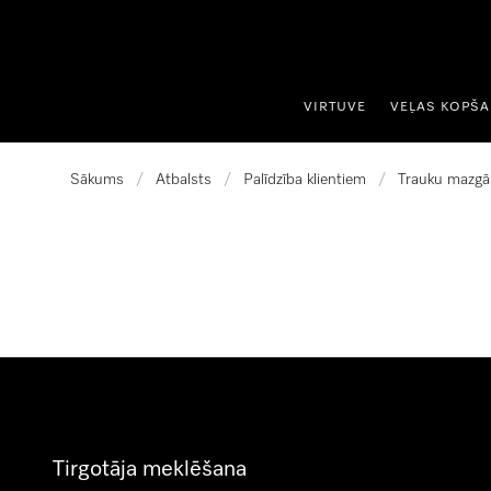
iet uz saturu
VIRTUVE
VEĻAS KOPŠ
Sākums
/
Atbalsts
/
Palīdzība klientiem
/
Trauku mazgā
Tirgotāja meklēšana