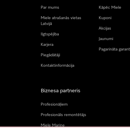
Par mums
Kāpēc Miele
Miele atrašanās vietas
Kuponi
Latvijā
Akcijas
Ilgtspējība
Jaunumi
Karjera
Pagarināta garant
Piegādātāji
Kontaktinformācija
Biznesa partneris
Profesionāļiem
Profesionāls remontētājs
Miele Marine