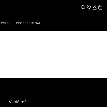
Meklēšana
Tirgotāja mek
Lietotāja 
Preču 
ERVISS
PROFESSIONAL
Viedā māja