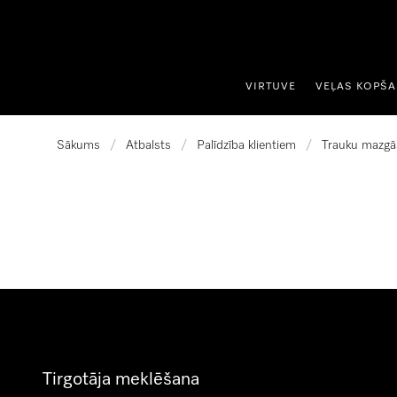
iet uz saturu
VIRTUVE
VEĻAS KOPŠ
Sākums
/
Atbalsts
/
Palīdzība klientiem
/
Trauku mazgā
Tirgotāja meklēšana