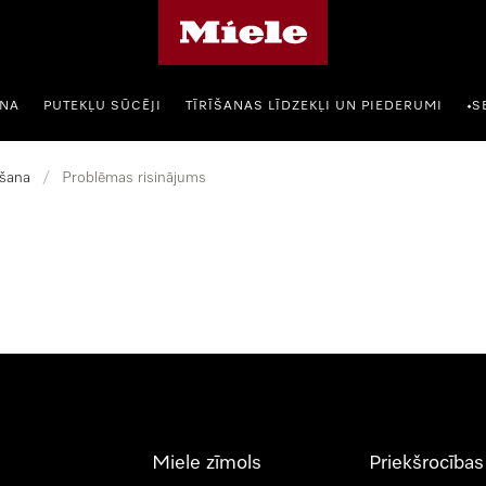
Miele mājas lapa
ANA
PUTEKĻU SŪCĒJI
TĪRĪŠANAS LĪDZEKĻI UN PIEDERUMI
S
•
šana
/
Problēmas risinājums
Miele zīmols
Priekšrocības