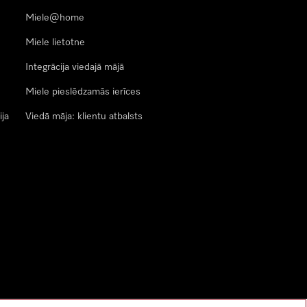
Miele@home
Miele lietotne
Integrācija viedajā mājā
Miele pieslēdzamās ierīces
ija
Viedā māja: klientu atbalsts