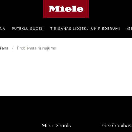
Miele mājas lapa
ANA
PUTEKĻU SŪCĒJI
TĪRĪŠANAS LĪDZEKĻI UN PIEDERUMI
S
•
šana
/
Problēmas risinājums
Miele zīmols
Priekšrocības