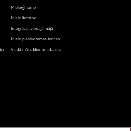
Miele@home
Miele lietotne
Integrācija viedajā mājā
Miele pieslēdzamās ierīces
ija
Viedā māja: klientu atbalsts