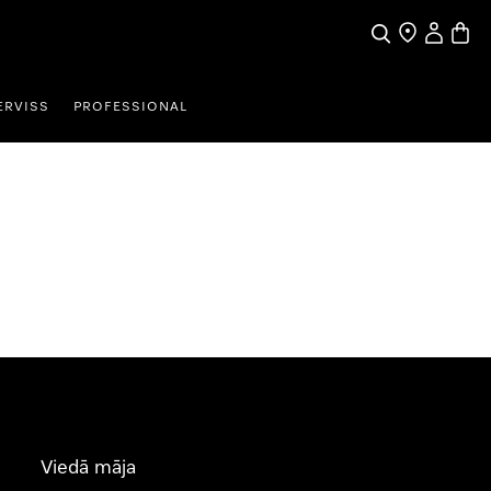
Meklēšana
Tirgotāja mek
Lietotāja 
Preču 
ERVISS
PROFESSIONAL
Viedā māja