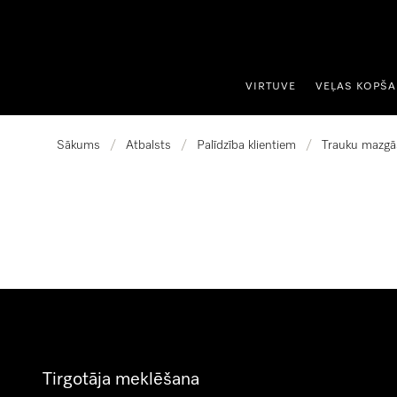
iet uz saturu
VIRTUVE
VEĻAS KOPŠ
Sākums
/
Atbalsts
/
Palīdzība klientiem
/
Trauku mazgā
Tirgotāja meklēšana