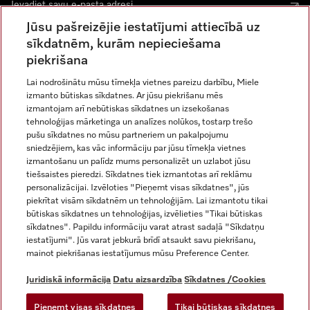
Jūsu pašreizējie iestatījumi attiecībā uz
sīkdatnēm, kurām nepieciešama
piekrišana
Lai nodrošinātu mūsu tīmekļa vietnes pareizu darbību, Miele
izmanto būtiskas sīkdatnes. Ar jūsu piekrišanu mēs
Miele vietnē Instagram
Miele vietnē Facebook
Miele vietnē Youtube
izmantojam arī nebūtiskas sīkdatnes un izsekošanas
tehnoloģijas mārketinga un analīzes nolūkos, tostarp trešo
pušu sīkdatnes no mūsu partneriem un pakalpojumu
sniedzējiem, kas vāc informāciju par jūsu tīmekļa vietnes
izmantošanu un palīdz mums personalizēt un uzlabot jūsu
tiešsaistes pieredzi. Sīkdatnes tiek izmantotas arī reklāmu
Juridiskā informācija
personalizācijai. Izvēloties "Pieņemt visas sīkdatnes", jūs
piekrītat visām sīkdatnēm un tehnoloģijām. Lai izmantotu tikai
Vispārējie darījumu noteikumi
būtiskas sīkdatnes un tehnoloģijas, izvēlieties "Tikai būtiskas
Datu aizsardzība
sīkdatnes". Papildu informāciju varat atrast sadaļā "Sīkdatņu
Lietošanas noteikumi
iestatījumi". Jūs varat jebkurā brīdī atsaukt savu piekrišanu,
mainot piekrišanas iestatījumus mūsu Preference Center.
Miele paziņojums par pieejamību
Digitālo pakalpojumu likums
Juridiskā informācija
Datu aizsardzība
Sīkdatnes /Cookies
Atteikuma veidlapa
Pieņemt visas sīkdatnes
Tikai būtiskas sīkdatnes