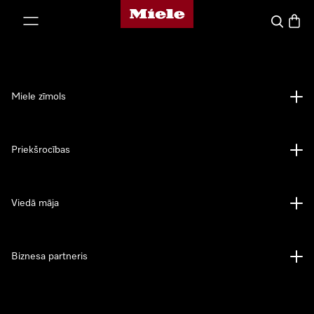
Miele mājas lapa
iet uz saturu
Meklēšan
Preču 
Miele zīmols
Priekšrocības
Viedā māja
Biznesa partneris