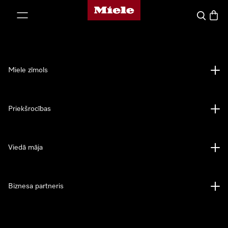
Miele mājas lapa
iet uz saturu
Meklēšan
Preču 
Miele zīmols
Priekšrocības
Viedā māja
Biznesa partneris