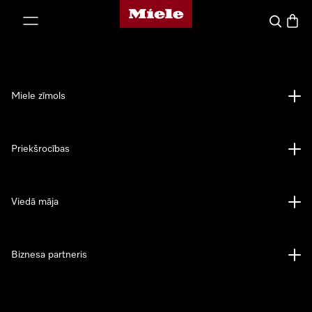
Miele mājas lapa
iet uz saturu
Meklēšan
Preču 
Miele zīmols
Priekšrocības
Viedā māja
Biznesa partneris