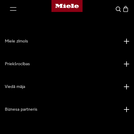
Miele mājas lapa
iet uz saturu
Meklēšan
Preču 
Miele zīmols
Priekšrocības
Viedā māja
Biznesa partneris