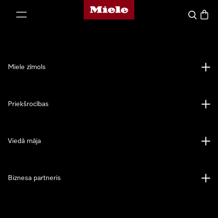
Miele mājas lapa
iet uz saturu
Meklēšan
Preču 
Miele zīmols
Priekšrocības
Viedā māja
Biznesa partneris