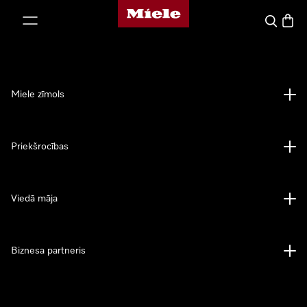
Miele mājas lapa
iet uz saturu
Meklēšan
Preču 
Miele zīmols
Priekšrocības
Viedā māja
Biznesa partneris