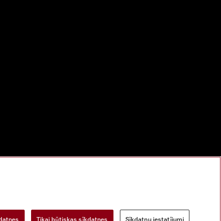
bu
Digitālo pakalpojumu likums
Atteikuma veidlapa
kdatnes
Tikai būtiskas sīkdatnes
Sīkdatņu iestatījumi