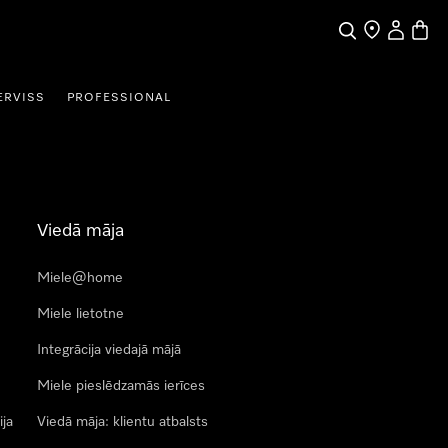
Meklēšana
Tirgotāja mek
Lietotāja 
Preču 
ERVISS
PROFESSIONAL
Viedā māja
Miele@home
Miele lietotne
Integrācija viedajā mājā
Miele pieslēdzamās ierīces
ija
Viedā māja: klientu atbalsts