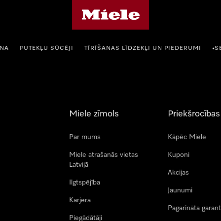
Miele mājas lapa
ANA
PUTEKĻU SŪCĒJI
TĪRĪŠANAS LĪDZEKĻI UN PIEDERUMI
S
•
Miele zīmols
Priekšrocības
Par mums
Kāpēc Miele
Miele atrašanās vietas
Kuponi
Latvijā
Akcijas
Ilgtspējība
Jaunumi
Karjera
Pagarināta garant
Piegādātāji