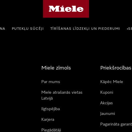
Miele mājas lapa
ANA
PUTEKĻU SŪCĒJI
TĪRĪŠANAS LĪDZEKĻI UN PIEDERUMI
S
•
Miele zīmols
Priekšrocības
Par mums
Kāpēc Miele
Miele atrašanās vietas
Kuponi
Latvijā
Akcijas
Ilgtspējība
Jaunumi
Karjera
Pagarināta garant
Piegādātāji