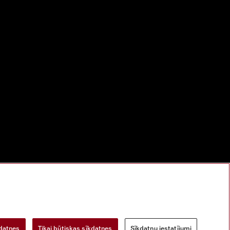
bu
Digitālo pakalpojumu likums
Atteikuma veidlapa
kdatnes
Tikai būtiskas sīkdatnes
Sīkdatņu iestatījumi