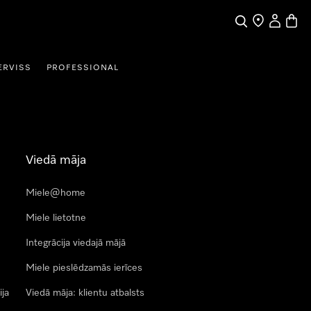
Meklēšana
Tirgotāja mek
Lietotāja 
Preču 
ERVISS
PROFESSIONAL
Viedā māja
Miele@home
Miele lietotne
Integrācija viedajā mājā
Miele pieslēdzamās ierīces
ija
Viedā māja: klientu atbalsts